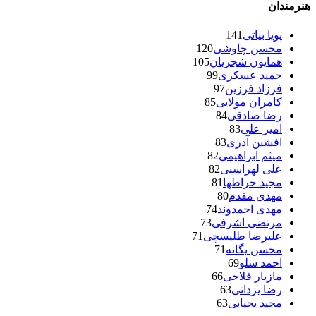
هنرمندان
پویا بیاتی
141
محسن چاوشی
120
همایون شجریان
105
حمید عسکری
99
فرزاد فرزین
97
کامران مولایی
85
رضا صادقی
84
امیر علی
83
افشین آذری
83
میثم ابراهیمی
82
علی لهراسبی
82
مجید خراطها
81
مهدی مقدم
80
مهدی احمدوند
74
مرتضی اشرفی
73
علیرضا طلیسچی
71
محسن یگانه
71
احمد سلو
69
مازیار فلاحی
66
رضا یزدانی
63
مجید یحیایی
63