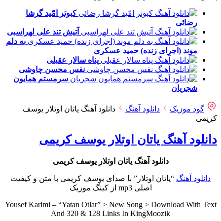
کبوتر امّید
گرشا
رضائی
آتیش تند
علی لهراسبی
به دلم
موند (اجرای زنده)
حمید عسکری
پناه
سالار عقیلی
نفس
محسن چاوشی
سرمستم
همایون
شجریان
گود موزیک
دانلود آهنگ
دانلود آهنگ یاتان اوتلار یوسف
کریمی
دانلود آهنگ یاتان اوتلار یوسف کریمی
دانلود آهنگ یاتان اوتلار یوسف کریمی
دانلود آهنگ
“یاتان اوتلار” با صدای یوسف کریمی با متن و کیفیت
اصلی mp3 از کینگ موزیک
Yousef Karimi – “Yatan Otlar” > New Song > Download With Text
And 320 & 128 Links In KingMoozik