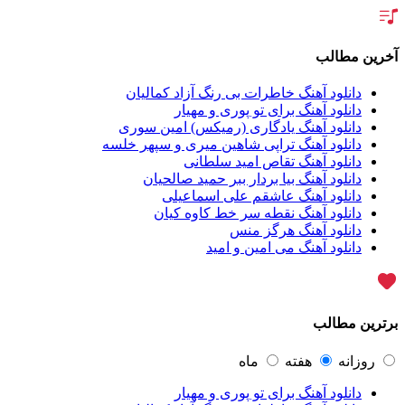
سالار عقیلی
62
بنیامین بهادری
61
شهاب مظفری
58
فریدون آسرایی
57
آخرین مطالب
محسن ابراهیم زاده
56
سامان جلیلی
54
دانلود آهنگ خاطرات بی رنگ آزاد کمالیان
حجت اشرف زاده
54
دانلود آهنگ برای تو پوری و مهیار
پازل بند
54
دانلود آهنگ یادگاری (رمیکس) امین سوری
بهنام علمشاهی
54
دانلود آهنگ تراپی شاهین میری و سپهر خلسه
امید جهان
52
دانلود آهنگ تقاص امید سلطانی
علی عبدالمالکی
50
دانلود آهنگ بیا بردار ببر حمید صالحیان
احسان خواجه امیری
50
دانلود آهنگ عاشقم علی اسماعیلی
محمد علیزاده
50
دانلود آهنگ نقطه سر خط کاوه کیان
محسن یاحقی
46
دانلود آهنگ هرگز منس
علیرضا قربانی
45
دانلود آهنگ می امین و امید
ماکان بند
45
گرشا رضایی
43
یوسف زمانی
43
مرتضی پاشایی
43
برترین مطالب
عماد طالب زاده
43
محمد اصفهانی
42
مسعود صادقلو
42
روزانه
هفته
ماه
ایمان غلامی
41
دانلود آهنگ برای تو پوری و مهیار
مهدی جهانی
39