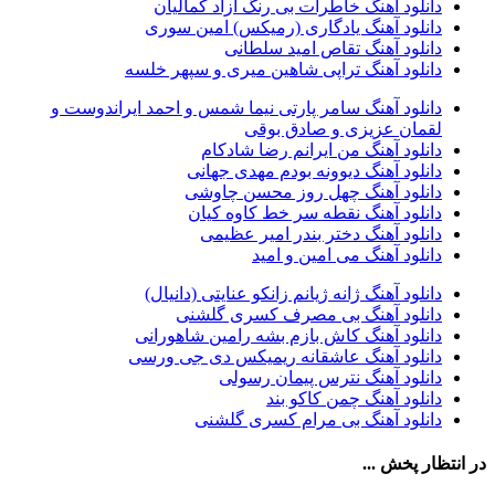
دانلود آهنگ خاطرات بی رنگ آزاد کمالیان
احمد سعیدی
39
دانلود آهنگ یادگاری (رمیکس) امین سوری
امین فیاض
39
دانلود آهنگ تقاص امید سلطانی
حامد همایون
38
دانلود آهنگ تراپی شاهین میری و سپهر خلسه
بهنام صفوی
38
شادمهر عقیلی
37
دانلود آهنگ سامر پارتی نیما شمس و احمد ایراندوست و
پیوند
36
لقمان عزیزی و صادق بوقی
راغب
36
دانلود آهنگ من ایرانم رضا شادکام
رضا شیری
36
دانلود آهنگ دیوونه بودم مهدی جهانی
علی زند وکیلی
35
دانلود آهنگ چهل روز محسن چاوشی
علی عباسی
33
دانلود آهنگ نقطه سر خط کاوه کیان
علی زارعی
33
دانلود آهنگ دختر بندر امیر عظیمی
علی ارشدی
33
دانلود آهنگ می امین و امید
سینا شعبانخانی
32
سیامک عباسی
32
دانلود آهنگ ژانه ژیانم زانکو عنایتی (دانیال)
حمید هیراد
32
دانلود آهنگ بی مصرف کسری گلشنی
شهرام شکوهی
32
دانلود آهنگ کاش بازم بشه رامین شاهورانی
امین رستمی
31
دانلود آهنگ عاشقانه ریمیکس دی جی ورسی
احمد صفایی
31
دانلود آهنگ نترس پیمان رسولی
یاسر محمودی
31
دانلود آهنگ چمن کاکو بند
امو بند
31
دانلود آهنگ بی مرام کسری گلشنی
حجت درولی
31
سینا سرلک
31
در انتظار پخش ...
رضایا
31
مجید رضوی
29