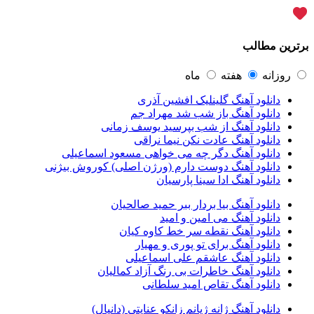
یوسف زمانی
44
گرشا رضایی
43
مرتضی پاشایی
43
برترین مطالب
عماد طالب زاده
43
محمد اصفهانی
42
مسعود صادقلو
42
روزانه
هفته
ماه
ایمان غلامی
41
دانلود آهنگ گلینلیک افشین آذری
مهدی جهانی
39
دانلود آهنگ باز شب شد مهراد جم
احمد سعیدی
39
دانلود آهنگ از شب بپرسید یوسف زمانی
امین فیاض
39
دانلود آهنگ عادت نکن نیما نراقی
حامد همایون
38
دانلود آهنگ دگر چه می خواهی مسعود اسماعیلی
بهنام صفوی
38
دانلود آهنگ دوست دارم (ورژن اصلی) کوروش بیژنی
شادمهر عقیلی
37
دانلود آهنگ ادا سینا پارسیان
پیوند
36
راغب
36
دانلود آهنگ بیا بردار ببر حمید صالحیان
رضا شیری
36
دانلود آهنگ می امین و امید
علی زند وکیلی
35
دانلود آهنگ نقطه سر خط کاوه کیان
علی عباسی
33
دانلود آهنگ برای تو پوری و مهیار
علی زارعی
33
دانلود آهنگ عاشقم علی اسماعیلی
علی ارشدی
33
دانلود آهنگ خاطرات بی رنگ آزاد کمالیان
سینا شعبانخانی
32
دانلود آهنگ تقاص امید سلطانی
سیامک عباسی
32
حمید هیراد
32
دانلود آهنگ ژانه ژیانم زانکو عنایتی (دانیال)