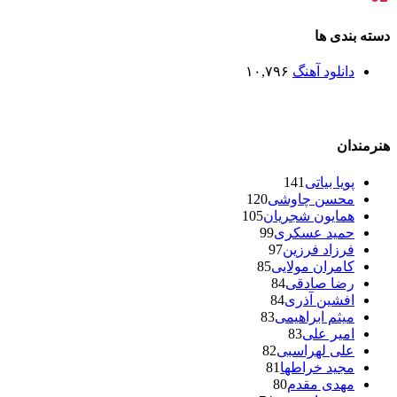
دسته بندی ها
دانلود آهنگ
۱۰,۷۹۶
هنرمندان
پویا بیاتی
141
محسن چاوشی
120
همایون شجریان
105
حمید عسکری
99
فرزاد فرزین
97
کامران مولایی
85
رضا صادقی
84
افشین آذری
84
میثم ابراهیمی
83
امیر علی
83
علی لهراسبی
82
مجید خراطها
81
مهدی مقدم
80