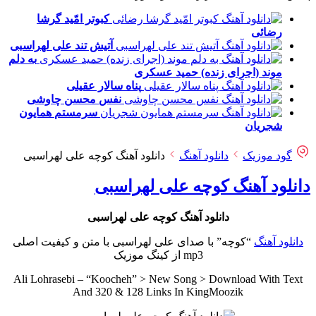
کبوتر امّید
گرشا
رضائی
آتیش تند
علی لهراسبی
به دلم
موند (اجرای زنده)
حمید عسکری
پناه
سالار عقیلی
نفس
محسن چاوشی
سرمستم
همایون
شجریان
گود موزیک
دانلود آهنگ
دانلود آهنگ کوچه علی لهراسبی
دانلود آهنگ کوچه علی لهراسبی
دانلود آهنگ کوچه علی لهراسبی
دانلود آهنگ
“کوچه” با صدای علی لهراسبی با متن و کیفیت اصلی
mp3 از کینگ موزیک
Ali Lohrasebi – “Koocheh” > New Song > Download With Text
And 320 & 128 Links In KingMoozik