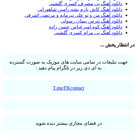
شهرام شکوهی
32
دانلود آهنگ بی مصرف کسری گلشنی
امین رستمی
31
دانلود آهنگ کاش بازم بشه رامین شاهورانی
احمد صفایی
31
دانلود آهنگ من و تو علی تیرمایه و مرتضی اشرفی
یاسر محمودی
31
دانلود آهنگ نترس پیمان رسولی
امو بند
31
دانلود آهنگ کوه امیرعباس حسن زاده
حجت درولی
31
دانلود آهنگ بی مرام کسری گلشنی
سینا سرلک
31
رضایا
31
در انتظار پخش ...
مجید رضوی
29
یاس
29
جهت تبلیغات در تمامی سایت های موزیک به صورت گسترده
به ای دی زیر در تلگرام پیام دهید :
T.me/FKcontact
در فضای مجازی بیشتر دیده شوید