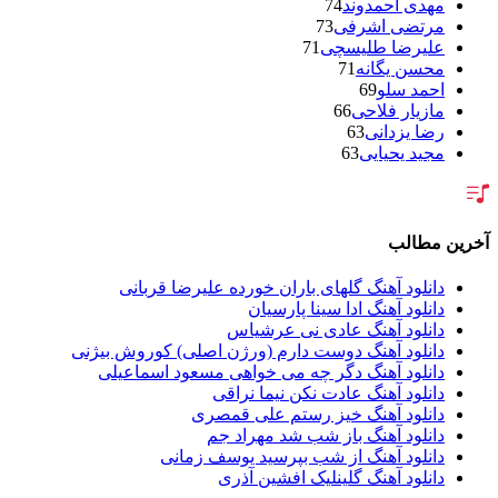
مهدی احمدوند
74
مرتضی اشرفی
73
علیرضا طلیسچی
71
محسن یگانه
71
احمد سلو
69
مازیار فلاحی
66
رضا یزدانی
63
مجید یحیایی
63
سالار عقیلی
62
بنیامین بهادری
61
شهاب مظفری
58
فریدون آسرایی
57
آخرین مطالب
محسن ابراهیم زاده
56
سامان جلیلی
54
دانلود آهنگ گلهای باران خورده علیرضا قربانی
حجت اشرف زاده
54
دانلود آهنگ ادا سینا پارسیان
پازل بند
54
دانلود آهنگ عادی نی عرشیاس
بهنام علمشاهی
54
دانلود آهنگ دوست دارم (ورژن اصلی) کوروش بیژنی
امید جهان
52
دانلود آهنگ دگر چه می خواهی مسعود اسماعیلی
علی عبدالمالکی
50
دانلود آهنگ عادت نکن نیما نراقی
احسان خواجه امیری
50
دانلود آهنگ خیز رستم علی قمصری
محمد علیزاده
50
دانلود آهنگ باز شب شد مهراد جم
علیرضا قربانی
46
دانلود آهنگ از شب بپرسید یوسف زمانی
محسن یاحقی
46
دانلود آهنگ گلینلیک افشین آذری
ماکان بند
45