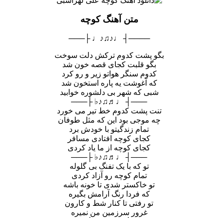
متن آهنگ کوچه
────┤ ♩♪♫♪♩ ├───
بگو پشت کدوم ترکش دلت سوخت
بگو قلبت کجای قصه خون شد
کدوم سنگر هواتو زیر و رو کرد
که آغوشت یه پاره استخون شد
شبی که شهر بی دلشوره خوابید
───┤ ♩♬♫♪♭ ├───
تنت پشت کدوم خط تیر می خورد
چه موجی بود این که مثل طوفان
تمام زندگیتو با خودش برد
کجای کوچه افتادی مسافر
کجای کوچه از ما یاد کردی
───┤ ♩♬♫♪♭ ├───
تو که با یک تفنگ بی گلوله
تمام کوچه رو آزاد کردی
تو خاکستر شدی تا خونه باشه
که فردا رنگ آرامش بگیره
تو رفتی تا کنار شط و کارون
غرور سرزمین من نمیره