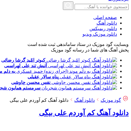
صفحه اصلی
دانلود آهنگ
دانلود ریمیکس
دانلود موزیک ویدیو
وبسایت گود موزیک در ستاد ساماندهی ثبت شده است
پخش آهنگ های شما در رسانه گود موزیک
کبوتر امّید
گرشا رضائی
آتیش تند
علی لهراسبی
به دلم م
پناه
سالار عقیلی
نفس
محسن چاوشی
سرمستم
همایون شجر
گود موزیک
دانلود آهنگ
دانلود آهنگ کم آوردم علی بیگی
دانلود آهنگ کم آوردم علی بیگی