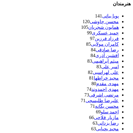
هنرمندان
پویا بیاتی
141
محسن چاوشی
120
همایون شجریان
105
حمید عسکری
99
فرزاد فرزین
97
کامران مولایی
85
رضا صادقی
84
افشین آذری
84
میثم ابراهیمی
83
امیر علی
83
علی لهراسبی
82
مجید خراطها
81
مهدی مقدم
80
مهدی احمدوند
74
مرتضی اشرفی
73
علیرضا طلیسچی
71
محسن یگانه
71
احمد سلو
69
مازیار فلاحی
66
رضا یزدانی
63
مجید یحیایی
63