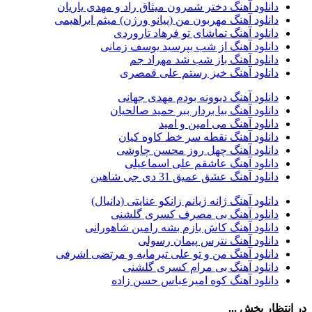
دانلود آهنگ دختر شمرون میثاق راد و مهدی یاریان
احمد سعیدی
39
دانلود آهنگ مهربون من (پیانو ورژن) میثم ابراهیمی
امین فیاض
39
دانلود آهنگ تماشای تو فرهاد تاروردی
حامد همایون
38
دانلود آهنگ از شب بپرسید یوسف زمانی
بهنام صفوی
38
دانلود آهنگ باز شب شد مهراد جم
شادمهر عقیلی
37
دانلود آهنگ خیز رستم علی قمصری
پیوند
36
راغب
36
دانلود آهنگ دیوونه بودم مهدی جهانی
رضا شیری
36
دانلود آهنگ بیا بردار ببر حمید صالحیان
علی زند وکیلی
35
دانلود آهنگ می امین و امید
علی عباسی
33
دانلود آهنگ نقطه سر خط کاوه کیان
علی زارعی
33
دانلود آهنگ چهل روز محسن چاوشی
علی ارشدی
33
دانلود آهنگ عاشقم علی اسماعیلی
سینا شعبانخانی
32
دانلود آهنگ عشق عمیق 31 دی جی شاهین
سیامک عباسی
32
حمید هیراد
32
دانلود آهنگ ژانه ژیانم زانکو عنایتی (دانیال)
شهرام شکوهی
32
دانلود آهنگ بی مصرف کسری گلشنی
امین رستمی
31
دانلود آهنگ کاش بازم بشه رامین شاهورانی
احمد صفایی
31
دانلود آهنگ نترس پیمان رسولی
یاسر محمودی
31
دانلود آهنگ من و تو علی تیرمایه و مرتضی اشرفی
امو بند
31
دانلود آهنگ بی مرام کسری گلشنی
حجت درولی
31
دانلود آهنگ کوه امیرعباس حسن زاده
سینا سرلک
31
رضایا
31
در انتظار پخش ...