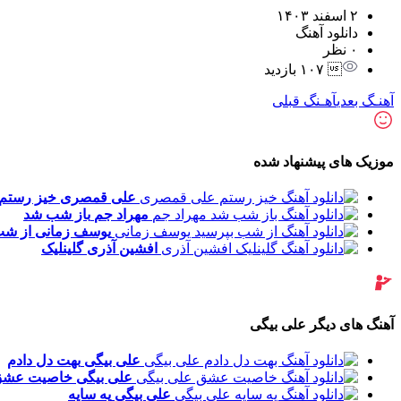
۲ اسفند ۱۴۰۳
دانلود آهنگ
۰ نظر
 ۱۰۷ بازدید
آهنـگ بعدی
آهـنگ قبلی
موزیک های پیشنهاد شده
علی قمصری
خیز رستم
مهراد جم
باز شب شد
یوسف زمانی
از شب
افشین آذری
گلینلیک
آهنگ های دیگر علی بیگی
علی بیگی
بهت دل دادم
علی بیگی
خاصیت عشق
علی بیگی
یه سایه