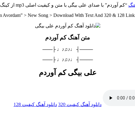
هنگ
“کم آوردم” با صدای علی بیگی با متن و کیفیت اصلی mp3 از کینگ موزیک
am Avordam” > New Song > Download With Text And 320 & 128 Link
متن آهنگ کم آوردم
────┤ ♩♪♫♪♩ ├───
────┤ ♩♪♫♪♩ ├───
علی بیگی کم آوردم
دانلود آهنگ
کیفیت 320
دانلود آهنگ
کیفیت 128