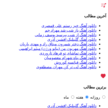
سالار عقیلی
62
بنیامین بهادری
61
شهاب مظفری
58
فریدون آسرایی
57
آخرین مطالب
محسن ابراهیم زاده
56
سامان جلیلی
54
دانلود آهنگ خیز رستم علی قمصری
حجت اشرف زاده
54
دانلود آهنگ باز شب شد مهراد جم
پازل بند
54
دانلود آهنگ از شب بپرسید یوسف زمانی
بهنام علمشاهی
54
دانلود آهنگ گلینلیک افشین آذری
امید جهان
52
دانلود آهنگ دختر شمرون میثاق راد و مهدی یاریان
علی عبدالمالکی
50
دانلود آهنگ مهربون من (پیانو ورژن) میثم ابراهیمی
احسان خواجه امیری
50
دانلود آهنگ تماشای تو فرهاد تاروردی
محمد علیزاده
50
دانلود آهنگ پناه شهرام معصومیان
محسن یاحقی
46
دانلود آهنگ فیانسه کوروش
علیرضا قربانی
45
دانلود آهنگ لب تر کن مهران مصطفوی
ماکان بند
45
یوسف زمانی
44
گرشا رضایی
43
مرتضی پاشایی
43
برترین مطالب
عماد طالب زاده
43
محمد اصفهانی
42
مسعود صادقلو
42
روزانه
هفته
ماه
ایمان غلامی
41
دانلود آهنگ گلینلیک افشین آذری
مهدی جهانی
39