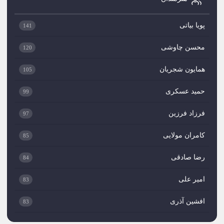
پویا بیاتی
141
محسن چاوشی
120
همایون شجریان
105
حمید عسکری
99
فرزاد فرزین
97
کامران مولایی
85
رضا صادقی
84
امیر علی
83
افشین آذری
83
میثم ابراهیمی
82