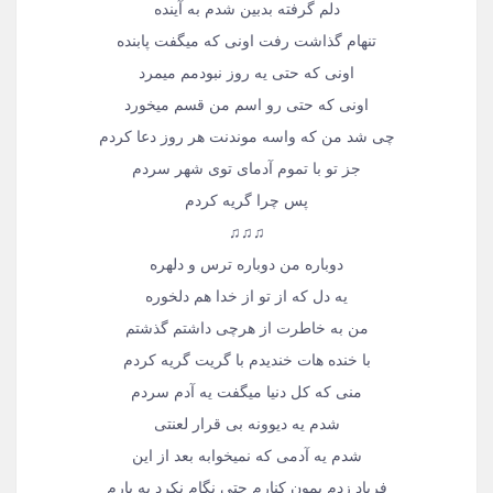
دلم گرفته بدبین شدم به آینده
تنهام گذاشت رفت اونی که میگفت پابنده
اونی که حتی یه روز نبودمم میمرد
اونی که حتی رو اسم من قسم میخورد
چی شد من که واسه موندنت هر روز دعا کردم
جز تو با تموم آدمای توی شهر سردم
پس چرا گریه کردم
♫♫♫
دوباره من دوباره ترس و دلهره
یه دل که از تو از خدا هم دلخوره
من به خاطرت از هرچی داشتم گذشتم
با خنده هات خندیدم با گریت گریه کردم
منی که کل دنیا میگفت یه آدم سردم
شدم یه دیوونه بی قرار لعنتی
شدم یه آدمی که نمیخوابه بعد از این
فریاد زدم بمون کنارم حتی نگام نکرد یه بارم