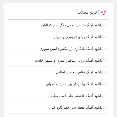
علی لهراسبی
82
آخرین مطالب
مجید خراطها
81
دانلود آهنگ خاطرات بی رنگ آزاد کمالیان
مهدی مقدم
80
دانلود آهنگ برای تو پوری و مهیار
مهدی احمدوند
74
دانلود آهنگ یادگاری (رمیکس) امین سوری
مرتضی اشرفی
73
دانلود آهنگ تراپی شاهین میری و سپهر خلسه
علیرضا طلیسچی
71
دانلود آهنگ تقاص امید سلطانی
محسن یگانه
71
دانلود آهنگ بیا بردار ببر حمید صالحیان
احمد سلو
69
دانلود آهنگ عاشقم علی اسماعیلی
مازیار فلاحی
66
دانلود آهنگ نقطه سر خط کاوه کیان
رضا یزدانی
63