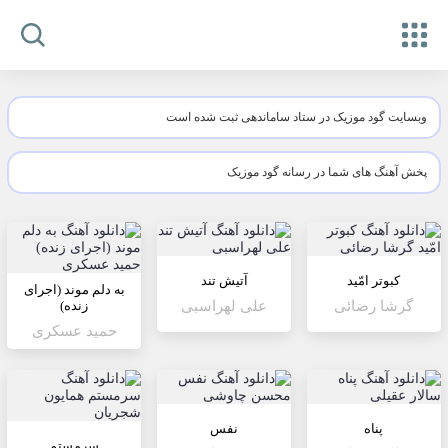
وبسایت گود موزیک در ستاد ساماندهی ثبت شده است
پخش آهنگ های شما در رسانه گود موزیک
کبوتر امّید
آتیش تند
به دلم موند (اجرای
گرشا رضائی
علی لهراسبی
زنده)
حمید عسکری
پناه
نفس
سرمستم