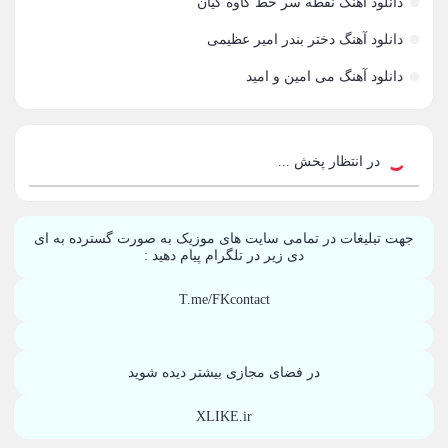
دانلود آهنگ نقطه سر خط کاوه کیان
امید جهان
52
دانلود آهنگ دختر بندر امیر عظیمی
علی عبدالمالکی
50
دانلود آهنگ می امین و امید
احسان خواجه امیری
50
محمد علیزاده
50
در انتظار پخش ...
محسن یاحقی
46
جهت تبلیغات در تمامی سایت های موزیک به صورت گسترده به ای
علیرضا قربانی
45
دی زیر در تلگرام پیام دهید :
ماکان بند
45
T.me/FKcontact
گرشا رضایی
43
در فضای مجازی بیشتر دیده شوید
یوسف زمانی
43
XLIKE.ir
مرتضی پاشایی
43