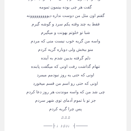
گفت هر چی بوده بینمون تمومه
گفتم اون مثل من دوست نداره دیووووووووونه
فقط یه چند وقته یکم سرد و گوشه گیرم
شبا تو خلوتم بهونت و میگیرم
واسه من گریه خوب نیست منی که مردم
منو ببخش ولی دوباره گریه کردم
دلم گرفته بدبین شدم به آینده
تنهام گذاشت رفت اونی که میگفت پابنده
اونی که حتی یه روز نبودمم میمرد
اونی که حتی رو اسم من قسم میخورد
چی شد من که واسه موندنت هر روز دعا کردم
جز تو با تموم آدمای توی شهر سردم
پس چرا گریه کردم
♫♫♫
────┤ ♩♪♫♪♩ ├───