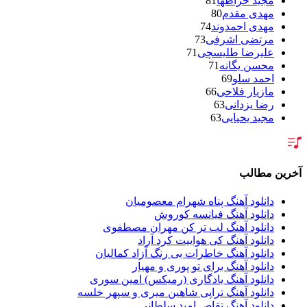
مجید خراطها
81
مهدی مقدم
80
مهدی احمدوند
74
مرتضی اشرفی
73
علیرضا طلیسچی
71
محسن یگانه
71
احمد سلو
69
مازیار فلاحی
66
رضا یزدانی
63
مجید یحیایی
63
سالار عقیلی
62
بنیامین بهادری
61
شهاب مظفری
58
فریدون آسرایی
57
آخرین مطالب
محسن ابراهیم زاده
56
سامان جلیلی
54
دانلود آهنگ پناه شهرام معصومیان
حجت اشرف زاده
54
دانلود آهنگ فیانسه کوروش
پازل بند
54
دانلود آهنگ لب تر کن مهران مصطفوی
بهنام علمشاهی
54
دانلود آهنگ کی هواییت کرد آراد
امید جهان
52
دانلود آهنگ خاطرات بی رنگ آزاد کمالیان
علی عبدالمالکی
50
دانلود آهنگ برای تو پوری و مهیار
احسان خواجه امیری
50
دانلود آهنگ یادگاری (رمیکس) امین سوری
محمد علیزاده
50
دانلود آهنگ تراپی شاهین میری و سپهر خلسه
محسن یاحقی
46
دانلود آهنگ تقاص امید سلطانی