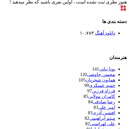
هنوز نظری ثبت نشده است ، اولین نفری باشید که نظر میدهید !
دسته بندی ها
دانلود آهنگ
۱۰,۷۸۳
هنرمندان
پویا بیاتی
141
محسن چاوشی
120
همایون شجریان
105
حمید عسکری
99
فرزاد فرزین
97
کامران مولایی
85
رضا صادقی
84
امیر علی
83
افشین آذری
83
میثم ابراهیمی
82
علی لهراسبی
82