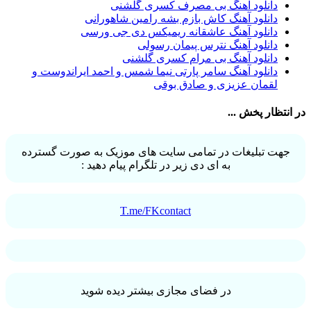
دانلود آهنگ بی مصرف کسری گلشنی
حمید هیراد
32
دانلود آهنگ کاش بازم بشه رامین شاهورانی
شهرام شکوهی
32
دانلود آهنگ عاشقانه ریمیکس دی جی ورسی
امین رستمی
31
دانلود آهنگ نترس پیمان رسولی
احمد صفایی
31
دانلود آهنگ بی مرام کسری گلشنی
یاسر محمودی
31
دانلود آهنگ سامر پارتی نیما شمس و احمد ایراندوست و
امو بند
31
لقمان عزیزی و صادق بوقی
حجت درولی
31
سینا سرلک
31
در انتظار پخش ...
رضایا
31
مجید رضوی
29
یاس
29
جهت تبلیغات در تمامی سایت های موزیک به صورت گسترده
به ای دی زیر در تلگرام پیام دهید :
T.me/FKcontact
در فضای مجازی بیشتر دیده شوید