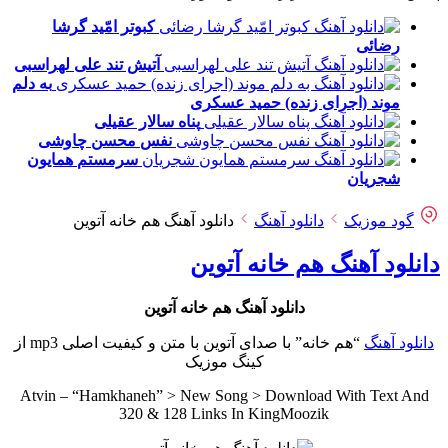
کبوتر امّید
گرشا
رضائی
آتیش تند
علی لهراسبی
به دلم
موند (اجرای زنده)
حمید عسکری
پناه
سالار عقیلی
نفس
محسن چاوشی
سرمستم
همایون
شجریان
گود موزیک
دانلود آهنگ
دانلود آهنگ هم خانه آتوین
دانلود آهنگ هم خانه آتوین
دانلود آهنگ هم خانه آتوین
دانلود آهنگ
“هم خانه” با صدای آتوین با متن و کیفیت اصلی mp3 از
کینگ موزیک
Atvin – “Hamkhaneh” > New Song > Download With Text And
320 & 128 Links In KingMoozik