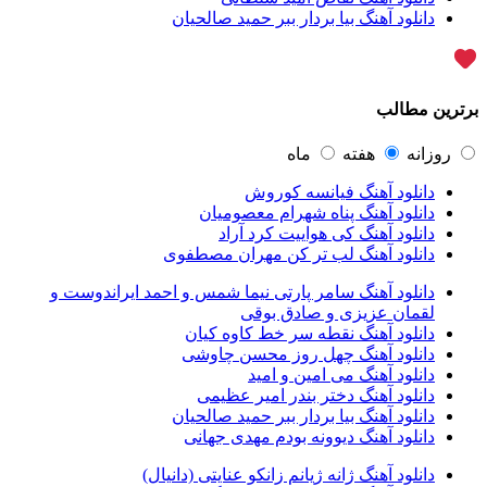
علیرضا قربانی
45
دانلود آهنگ بیا بردار ببر حمید صالحیان
ماکان بند
45
گرشا رضایی
43
یوسف زمانی
43
مرتضی پاشایی
43
برترین مطالب
عماد طالب زاده
43
محمد اصفهانی
42
مسعود صادقلو
42
روزانه
هفته
ماه
ایمان غلامی
41
دانلود آهنگ فیانسه کوروش
مهدی جهانی
39
دانلود آهنگ پناه شهرام معصومیان
احمد سعیدی
39
دانلود آهنگ کی هواییت کرد آراد
امین فیاض
39
دانلود آهنگ لب تر کن مهران مصطفوی
حامد همایون
38
بهنام صفوی
38
دانلود آهنگ سامر پارتی نیما شمس و احمد ایراندوست و
شادمهر عقیلی
37
لقمان عزیزی و صادق بوقی
پیوند
36
دانلود آهنگ نقطه سر خط کاوه کیان
راغب
36
دانلود آهنگ چهل روز محسن چاوشی
رضا شیری
36
دانلود آهنگ می امین و امید
علی زند وکیلی
35
دانلود آهنگ دختر بندر امیر عظیمی
علی عباسی
33
دانلود آهنگ بیا بردار ببر حمید صالحیان
علی زارعی
33
دانلود آهنگ دیوونه بودم مهدی جهانی
علی ارشدی
33
سینا شعبانخانی
32
دانلود آهنگ ژانه ژیانم زانکو عنایتی (دانیال)
سیامک عباسی
32