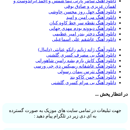
دانلود آهنگ سامر پارتی نیما شمس و احمد ایراندوست و
پیوند
36
لقمان عزیزی و صادق بوقی
راغب
36
دانلود آهنگ چهل روز محسن چاوشی
رضا شیری
36
دانلود آهنگ می امین و امید
علی زند وکیلی
35
دانلود آهنگ نقطه سر خط کاوه کیان
علی عباسی
33
دانلود آهنگ دیوونه بودم مهدی جهانی
علی زارعی
33
دانلود آهنگ دختر بندر امیر عظیمی
علی ارشدی
33
دانلود آهنگ عاشقم علی اسماعیلی
سینا شعبانخانی
32
سیامک عباسی
32
دانلود آهنگ ژانه ژیانم زانکو عنایتی (دانیال)
حمید هیراد
32
دانلود آهنگ بی مصرف کسری گلشنی
شهرام شکوهی
32
دانلود آهنگ کاش بازم بشه رامین شاهورانی
امین رستمی
31
دانلود آهنگ عاشقانه ریمیکس دی جی ورسی
احمد صفایی
31
دانلود آهنگ نترس پیمان رسولی
یاسر محمودی
31
دانلود آهنگ چمن کاکو بند
امو بند
31
دانلود آهنگ بی مرام کسری گلشنی
حجت درولی
31
سینا سرلک
31
در انتظار پخش ...
رضایا
31
مجید رضوی
29
یاس
29
جهت تبلیغات در تمامی سایت های موزیک به صورت گسترده
به ای دی زیر در تلگرام پیام دهید :