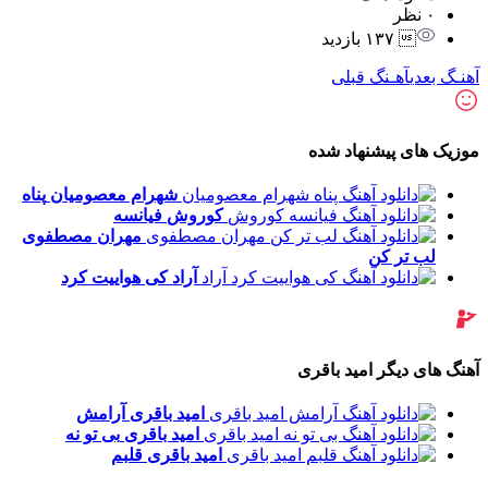
۰ نظر
 ۱۳۷ بازدید
آهنـگ بعدی
آهـنگ قبلی
موزیک های پیشنهاد شده
شهرام معصومیان
پناه
کوروش
فیانسه
مهران مصطفوی
لب تر کن
آراد
کی هواییت کرد
آهنگ های دیگر امید باقری
امید باقری
آرامش
امید باقری
بی تو نه
امید باقری
قلبم