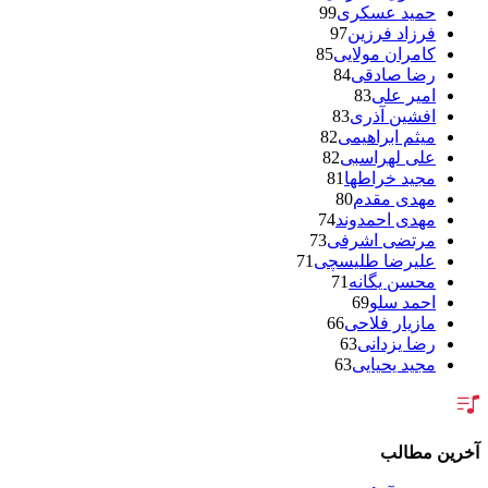
حمید عسکری
99
فرزاد فرزین
97
کامران مولایی
85
رضا صادقی
84
امیر علی
83
افشین آذری
83
میثم ابراهیمی
82
علی لهراسبی
82
مجید خراطها
81
مهدی مقدم
80
مهدی احمدوند
74
مرتضی اشرفی
73
علیرضا طلیسچی
71
محسن یگانه
71
احمد سلو
69
مازیار فلاحی
66
رضا یزدانی
63
مجید یحیایی
63
سالار عقیلی
62
بنیامین بهادری
61
شهاب مظفری
58
فریدون آسرایی
57
آخرین مطالب
محسن ابراهیم زاده
56