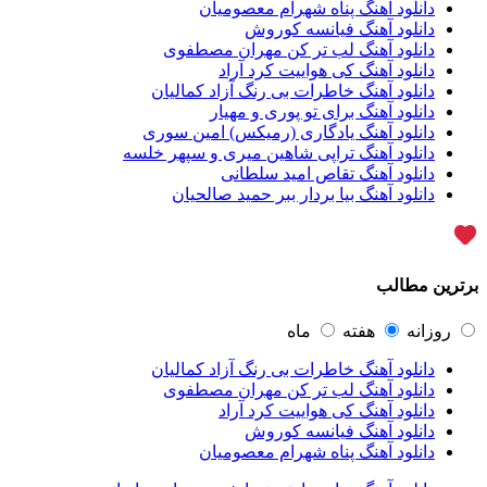
سامان جلیلی
54
دانلود آهنگ پناه شهرام معصومیان
حجت اشرف زاده
54
دانلود آهنگ فیانسه کوروش
پازل بند
54
دانلود آهنگ لب تر کن مهران مصطفوی
بهنام علمشاهی
54
دانلود آهنگ کی هواییت کرد آراد
امید جهان
52
دانلود آهنگ خاطرات بی رنگ آزاد کمالیان
علی عبدالمالکی
50
دانلود آهنگ برای تو پوری و مهیار
احسان خواجه امیری
50
دانلود آهنگ یادگاری (رمیکس) امین سوری
محمد علیزاده
50
دانلود آهنگ تراپی شاهین میری و سپهر خلسه
محسن یاحقی
46
دانلود آهنگ تقاص امید سلطانی
علیرضا قربانی
45
دانلود آهنگ بیا بردار ببر حمید صالحیان
ماکان بند
45
گرشا رضایی
43
یوسف زمانی
43
مرتضی پاشایی
43
برترین مطالب
عماد طالب زاده
43
محمد اصفهانی
42
مسعود صادقلو
42
روزانه
هفته
ماه
ایمان غلامی
41
دانلود آهنگ خاطرات بی رنگ آزاد کمالیان
مهدی جهانی
39
دانلود آهنگ لب تر کن مهران مصطفوی
احمد سعیدی
39
دانلود آهنگ کی هواییت کرد آراد
امین فیاض
39
دانلود آهنگ فیانسه کوروش
حامد همایون
38
دانلود آهنگ پناه شهرام معصومیان
بهنام صفوی
38
شادمهر عقیلی
37