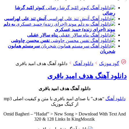
کبوتر امّید
گرشا
رضائی
آتیش تند
علی لهراسبی
به دلم
موند (اجرای زنده)
حمید عسکری
پناه
سالار عقیلی
نفس
محسن چاوشی
سرمستم
همایون
شجریان
گود موزیک
دانلود آهنگ
دانلود آهنگ هدف امید باقری
دانلود آهنگ هدف امید باقری
دانلود آهنگ هدف امید باقری
دانلود آهنگ
“هدف” با صدای امید باقری با متن و کیفیت اصلی mp3
از کینگ موزیک
Omid Bagheri – “Hadaf” > New Song > Download With Text And
320 & 128 Links In KingMoozik