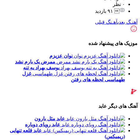
۰ نظر
 ۹۱ بازدید
آهنـگ بعدی
آهـنگ قبلی
موزیک های پیشنهاد شده
نوان
عزیزم
ممرض
یک بارم نشد
یوسف بهراد
یه تنه
غزل
طهماسبی
لحظه های رفتن
آهنگ های دیگر عابد
عابد
مثل بارون
عابد
رویای دوباره
عابد
قلعه تنهایی
(ریمیکس)