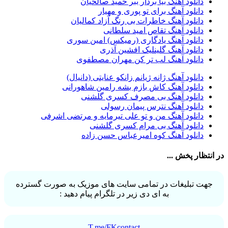
دانلود آهنگ بیا بردار ببر حمید صالحیان
شادمهر عقیلی
37
دانلود آهنگ برای تو پوری و مهیار
پیوند
36
دانلود آهنگ خاطرات بی رنگ آزاد کمالیان
راغب
36
دانلود آهنگ تقاص امید سلطانی
رضا شیری
36
دانلود آهنگ یادگاری (رمیکس) امین سوری
علی زند وکیلی
35
دانلود آهنگ گلینلیک افشین آذری
علی عباسی
33
دانلود آهنگ لب تر کن مهران مصطفوی
علی زارعی
33
علی ارشدی
33
دانلود آهنگ ژانه ژیانم زانکو عنایتی (دانیال)
سینا شعبانخانی
32
دانلود آهنگ کاش بازم بشه رامین شاهورانی
سیامک عباسی
32
دانلود آهنگ بی مصرف کسری گلشنی
حمید هیراد
32
دانلود آهنگ نترس پیمان رسولی
شهرام شکوهی
32
دانلود آهنگ من و تو علی تیرمایه و مرتضی اشرفی
امین رستمی
31
دانلود آهنگ بی مرام کسری گلشنی
احمد صفایی
31
دانلود آهنگ کوه امیرعباس حسن زاده
یاسر محمودی
31
امو بند
31
در انتظار پخش ...
حجت درولی
31
سینا سرلک
31
رضایا
31
جهت تبلیغات در تمامی سایت های موزیک به صورت گسترده
مجید رضوی
29
به ای دی زیر در تلگرام پیام دهید :
یاس
29
T.me/FKcontact