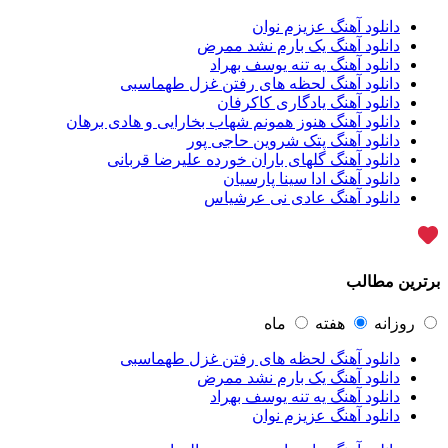
محسن ابراهیم زاده
56
سامان جلیلی
54
دانلود آهنگ عزیزم نوان
حجت اشرف زاده
54
دانلود آهنگ یک بارم نشد ممرض
پازل بند
54
دانلود آهنگ یه تنه یوسف بهراد
بهنام علمشاهی
54
دانلود آهنگ لحظه های رفتن غزل طهماسبی
امید جهان
52
دانلود آهنگ یادگاری کاکرفان
علی عبدالمالکی
50
دانلود آهنگ هنوز همونم شهاب بخارایی و هادی برهان
احسان خواجه امیری
50
دانلود آهنگ پتک شروین حاجی پور
محمد علیزاده
50
دانلود آهنگ گلهای باران خورده علیرضا قربانی
علیرضا قربانی
46
دانلود آهنگ ادا سینا پارسیان
محسن یاحقی
46
دانلود آهنگ عادی نی عرشیاس
ماکان بند
45
یوسف زمانی
44
گرشا رضایی
43
مرتضی پاشایی
43
برترین مطالب
عماد طالب زاده
43
محمد اصفهانی
42
مسعود صادقلو
42
روزانه
هفته
ماه
ایمان غلامی
41
دانلود آهنگ لحظه های رفتن غزل طهماسبی
مهدی جهانی
39
دانلود آهنگ یک بارم نشد ممرض
احمد سعیدی
39
دانلود آهنگ یه تنه یوسف بهراد
امین فیاض
39
دانلود آهنگ عزیزم نوان
حامد همایون
38
بهنام صفوی
38