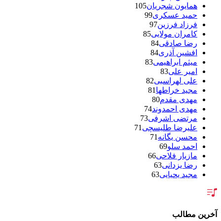
همایون شجریان
105
حمید عسکری
99
فرزاد فرزین
97
کامران مولایی
85
رضا صادقی
84
افشین آذری
84
میثم ابراهیمی
83
امیر علی
83
علی لهراسبی
82
مجید خراطها
81
مهدی مقدم
80
مهدی احمدوند
74
مرتضی اشرفی
73
علیرضا طلیسچی
71
محسن یگانه
71
احمد سلو
69
مازیار فلاحی
66
رضا یزدانی
63
مجید یحیایی
63
سالار عقیلی
62
بنیامین بهادری
61
شهاب مظفری
58
فریدون آسرایی
57
آخرین مطالب