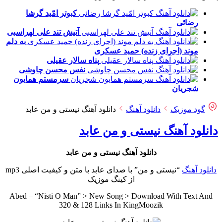
کبوتر امّید
گرشا
رضائی
آتیش تند
علی لهراسبی
به دلم
موند (اجرای زنده)
حمید عسکری
پناه
سالار عقیلی
نفس
محسن چاوشی
سرمستم
همایون
شجریان
گود موزیک
دانلود آهنگ
دانلود آهنگ نیستی و من عابد
دانلود آهنگ نیستی و من عابد
دانلود آهنگ نیستی و من عابد
دانلود آهنگ
“نیستی و من” با صدای عابد با متن و کیفیت اصلی mp3
از کینگ موزیک
Abed – “Nisti O Man” > New Song > Download With Text And
320 & 128 Links In KingMoozik