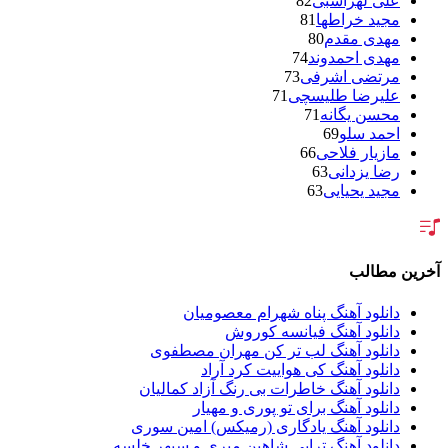
علی لهراسبی
82
مجید خراطها
81
مهدی مقدم
80
مهدی احمدوند
74
مرتضی اشرفی
73
علیرضا طلیسچی
71
محسن یگانه
71
احمد سلو
69
مازیار فلاحی
66
رضا یزدانی
63
مجید یحیایی
63
سالار عقیلی
62
بنیامین بهادری
61
شهاب مظفری
58
فریدون آسرایی
57
آخرین مطالب
محسن ابراهیم زاده
56
سامان جلیلی
54
دانلود آهنگ پناه شهرام معصومیان
حجت اشرف زاده
54
دانلود آهنگ فیانسه کوروش
پازل بند
54
دانلود آهنگ لب تر کن مهران مصطفوی
بهنام علمشاهی
54
دانلود آهنگ کی هواییت کرد آراد
امید جهان
52
دانلود آهنگ خاطرات بی رنگ آزاد کمالیان
علی عبدالمالکی
50
دانلود آهنگ برای تو پوری و مهیار
احسان خواجه امیری
50
دانلود آهنگ یادگاری (رمیکس) امین سوری
محمد علیزاده
50
دانلود آهنگ تراپی شاهین میری و سپهر خلسه