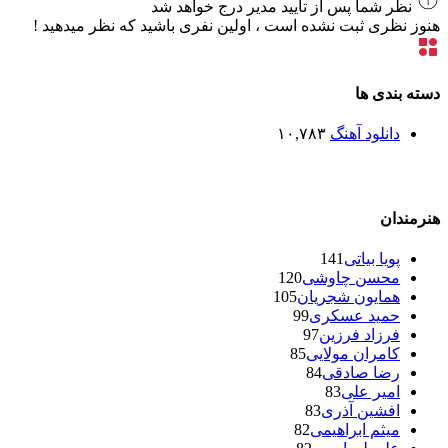
نظر شما پس از تایید مدیر درج خواهد شد
هنوز نظری ثبت نشده است ، اولین نفری باشید که نظر میدهید !
دسته بندی ها
دانلود آهنگ
۱۰,۷۸۳
هنرمندان
پویا بیاتی
141
محسن چاوشی
120
همایون شجریان
105
حمید عسکری
99
فرزاد فرزین
97
کامران مولایی
85
رضا صادقی
84
امیر علی
83
افشین آذری
83
میثم ابراهیمی
82