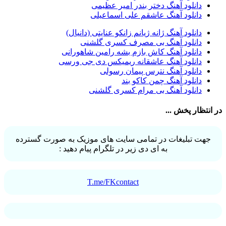
دانلود آهنگ دختر بندر امیر عظیمی
سیامک عباسی
32
دانلود آهنگ عاشقم علی اسماعیلی
حمید هیراد
32
شهرام شکوهی
32
دانلود آهنگ ژانه ژیانم زانکو عنایتی (دانیال)
امین رستمی
31
دانلود آهنگ بی مصرف کسری گلشنی
احمد صفایی
31
دانلود آهنگ کاش بازم بشه رامین شاهورانی
یاسر محمودی
31
دانلود آهنگ عاشقانه ریمیکس دی جی ورسی
امو بند
31
دانلود آهنگ نترس پیمان رسولی
حجت درولی
31
دانلود آهنگ چمن کاکو بند
سینا سرلک
31
دانلود آهنگ بی مرام کسری گلشنی
رضایا
31
مجید رضوی
29
در انتظار پخش ...
یاس
29
جهت تبلیغات در تمامی سایت های موزیک به صورت گسترده
به ای دی زیر در تلگرام پیام دهید :
T.me/FKcontact