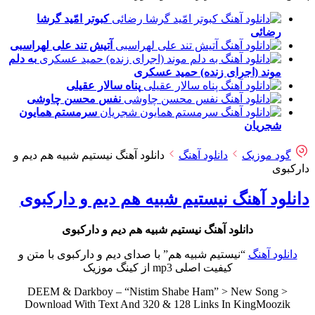
کبوتر امّید
گرشا
رضائی
آتیش تند
علی لهراسبی
به دلم
موند (اجرای زنده)
حمید عسکری
پناه
سالار عقیلی
نفس
محسن چاوشی
سرمستم
همایون
شجریان
گود موزیک
دانلود آهنگ
دانلود آهنگ نیستیم شبیه هم دیم و
دارکبوی
دانلود آهنگ نیستیم شبیه هم دیم و دارکبوی
دانلود آهنگ نیستیم شبیه هم دیم و دارکبوی
دانلود آهنگ
“نیستیم شبیه هم” با صدای دیم و دارکبوی با متن و
کیفیت اصلی mp3 از کینگ موزیک
DEEM & Darkboy – “Nistim Shabe Ham” > New Song >
Download With Text And 320 & 128 Links In KingMoozik