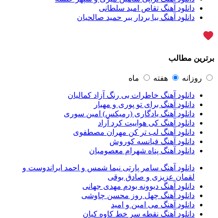
محسن یاحقی
46
دانلود آهنگ تقاص امید سلطانی
علیرضا قربانی
45
دانلود آهنگ بیا بردار ببر حمید صالحیان
ماکان بند
45
گرشا رضایی
43
یوسف زمانی
43
مرتضی پاشایی
43
برترین مطالب
عماد طالب زاده
43
محمد اصفهانی
42
مسعود صادقلو
42
روزانه
هفته
ماه
ایمان غلامی
41
دانلود آهنگ خاطرات بی رنگ آزاد کمالیان
مهدی جهانی
39
دانلود آهنگ برای تو پوری و مهیار
احمد سعیدی
39
دانلود آهنگ یادگاری (رمیکس) امین سوری
امین فیاض
39
دانلود آهنگ کی هواییت کرد آراد
حامد همایون
38
دانلود آهنگ لب تر کن مهران مصطفوی
بهنام صفوی
38
دانلود آهنگ فیانسه کوروش
شادمهر عقیلی
37
دانلود آهنگ پناه شهرام معصومیان
پیوند
36
راغب
36
دانلود آهنگ سامر پارتی نیما شمس و احمد ایراندوست و
رضا شیری
36
لقمان عزیزی و صادق بوقی
علی زند وکیلی
35
دانلود آهنگ دیوونه بودم مهدی جهانی
علی عباسی
33
دانلود آهنگ چهل روز محسن چاوشی
علی زارعی
33
دانلود آهنگ می امین و امید
علی ارشدی
33
دانلود آهنگ نقطه سر خط کاوه کیان
سینا شعبانخانی
32