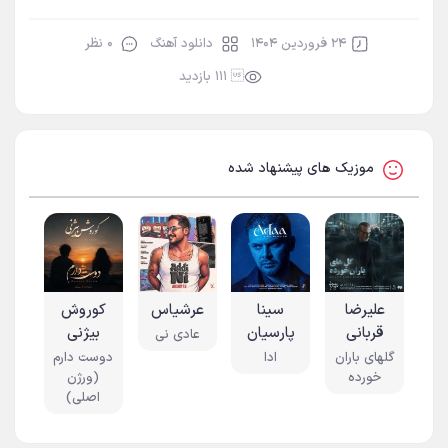
۲۴ فروردین ۱۴۰۴
دانلود آهنگ
۰ نظر
 ۱۱۱ بازدید
موزیک های پیشنهاد شده
علیرضا
سینا
عرشیاس
کوروش
قربانی
پارسیان
بیژنی
عادی نی
گلهای باران
ادا
دوست دارم
خورده
(ورژن
اصلی)