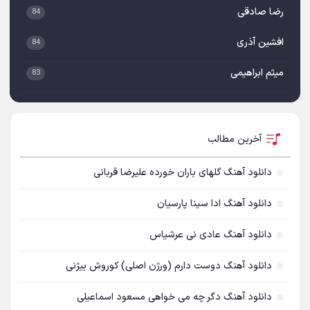
رضا صادقی
84
افشین آذری
84
میثم ابراهیمی
83
امیر علی
83
علی لهراسبی
82
آخرین مطالب
مجید خراطها
81
دانلود آهنگ گلهای باران خورده علیرضا قربانی
مهدی مقدم
80
دانلود آهنگ ادا سینا پارسیان
مهدی احمدوند
74
دانلود آهنگ عادی نی عرشیاس
مرتضی اشرفی
73
دانلود آهنگ دوست دارم (ورژن اصلی) کوروش بیژنی
علیرضا طلیسچی
71
دانلود آهنگ دگر چه می خواهی مسعود اسماعیلی