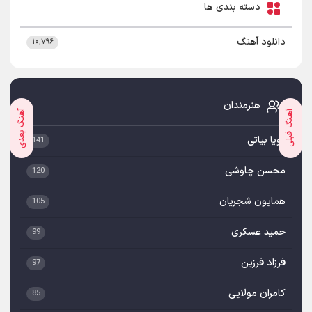
دسته بندی ها
دانلود آهنگ
۱۰,۷۹۶
هنرمندان
آهنـگ بعدی
آهـنگ قبلی
پویا بیاتی
141
محسن چاوشی
120
همایون شجریان
105
حمید عسکری
99
فرزاد فرزین
97
کامران مولایی
85