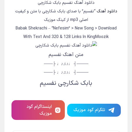
دانلود آهنگ نفسیم بابک شکارچی
دانلود آهنگ
“نفسیم” با صدای بابک شکارچی با متن و کیفیت
اصلی mp3 از کینگ موزیک
Babak Shekrachi – “Nefesim” > New Song > Download
With Text And 320 & 128 Links In KingMoozik
متن آهنگ نفسیم
────┤ ♩♪♫♪♩ ├───
────┤ ♩♪♫♪♩ ├───
بابک شکارچی نفسیم
اینستاگرام گود
تلگرام گود موزیک
موزیک