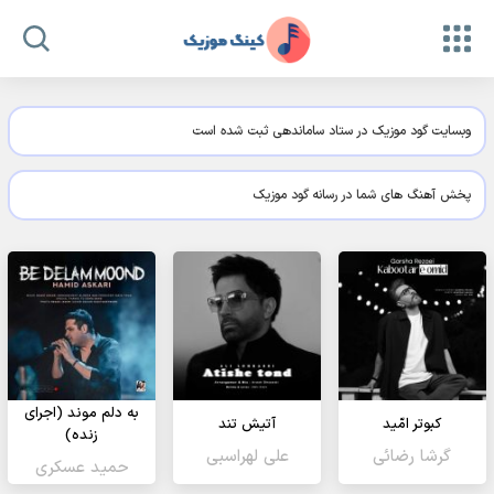
وبسایت گود موزیک در ستاد ساماندهی ثبت شده است
پخش آهنگ های شما در رسانه گود موزیک
به دلم موند (اجرای
کبوتر امّید
آتیش تند
زنده)
گرشا رضائی
علی لهراسبی
حمید عسکری