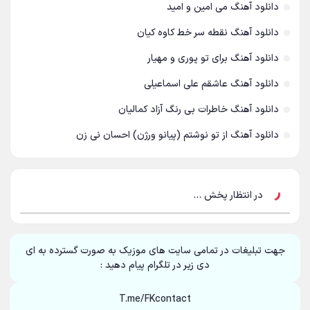
سامان جلیلی
54
دانلود آهنگ می امین و امید
حجت اشرف زاده
دانلود آهنگ نقطه سر خط کاوه کیان
54
دانلود آهنگ برای تو پوری و مهیار
پازل بند
54
دانلود آهنگ عاشقم علی اسماعیلی
بهنام علمشاهی
54
دانلود آهنگ خاطرات بی رنگ آزاد کمالیان
امید جهان
52
دانلود آهنگ از تو نوشتم (پیانو ورژن) احسان نی زن
علی عبدالمالکی
50
احسان خواجه امیری
50
در انتظار پخش ...
محمد علیزاده
50
علیرضا قربانی
46
جهت تبلیغات در تمامی سایت های موزیک به صورت گسترده به ای
دی زیر در تلگرام پیام دهید :
محسن یاحقی
46
T.me/FKcontact
ماکان بند
45