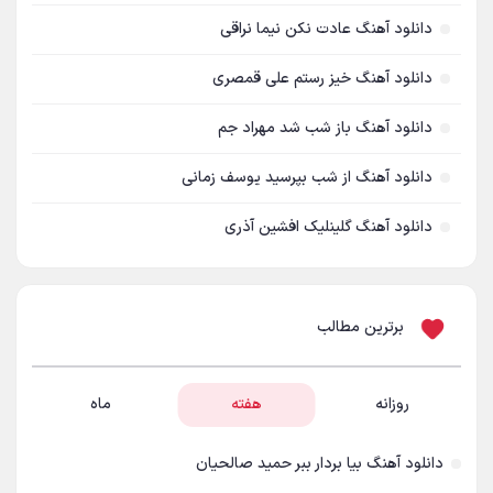
محسن یگانه
71
دانلود آهنگ عادت نکن نیما نراقی
احمد سلو
69
دانلود آهنگ خیز رستم علی قمصری
مازیار فلاحی
66
دانلود آهنگ باز شب شد مهراد جم
رضا یزدانی
63
دانلود آهنگ از شب بپرسید یوسف زمانی
مجید یحیایی
63
دانلود آهنگ گلینلیک افشین آذری
سالار عقیلی
62
بنیامین بهادری
61
برترین مطالب
شهاب مظفری
58
فریدون آسرایی
57
روزانه
هفته
ماه
محسن ابراهیم زاده
56
دانلود آهنگ بیا بردار ببر حمید صالحیان