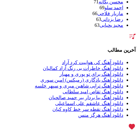
محسن یگانه
71
احمد سلو
69
مازیار فلاحی
66
رضا یزدانی
63
مجید یحیایی
63
سالار عقیلی
62
بنیامین بهادری
61
شهاب مظفری
58
فریدون آسرایی
57
آخرین مطالب
محسن ابراهیم زاده
56
سامان جلیلی
54
دانلود آهنگ کی هواییت کرد آراد
حجت اشرف زاده
54
دانلود آهنگ خاطرات بی رنگ آزاد کمالیان
پازل بند
54
دانلود آهنگ برای تو پوری و مهیار
بهنام علمشاهی
54
دانلود آهنگ یادگاری (رمیکس) امین سوری
امید جهان
52
دانلود آهنگ تراپی شاهین میری و سپهر خلسه
علی عبدالمالکی
50
دانلود آهنگ تقاص امید سلطانی
احسان خواجه امیری
50
دانلود آهنگ بیا بردار ببر حمید صالحیان
محمد علیزاده
50
دانلود آهنگ عاشقم علی اسماعیلی
محسن یاحقی
46
دانلود آهنگ نقطه سر خط کاوه کیان
علیرضا قربانی
45
دانلود آهنگ هرگز منس
ماکان بند
45
گرشا رضایی
43
یوسف زمانی
43
مرتضی پاشایی
43