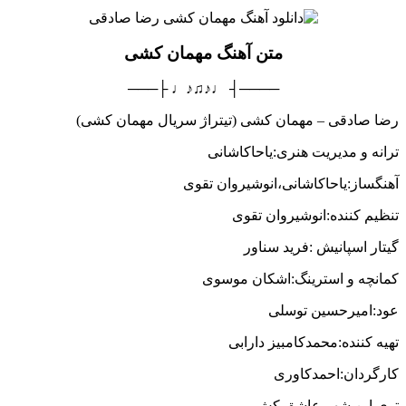
متن آهنگ مهمان کشی
────┤ ♩♪♫♪♩ ├───
رضا صادقی – مهمان کشی (تیتراژ سریال مهمان کشی)
ترانه و مدیریت هنری:یاحاکاشانی
آهنگساز:یاحاکاشانی،انوشیروان تقوی
تنظیم کننده:انوشیروان تقوی
گیتار اسپانیش :فرید سناور
کمانچه و استرینگ:اشکان موسوی
عود:امیرحسین توسلی
تهیه کننده:محمدکامبیز دارابی
کارگردان:احمدکاوری
توی این شهر عاشق کش