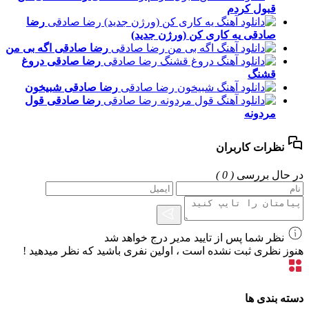
قبول کردم
رضا
صادقی
یه کاری کن (ورژن جدید)
رضا صادقی
اگه بی من
رضا صادقی
دروغ
قشنگ
رضا صادقی
شبیخون
رضا صادقی
قول
مردونه
نظرات کاربران
در حال بررسی
( 0 )
نظر شما پس از تایید مدیر درج خواهد شد
هنوز نظری ثبت نشده است ، اولین نفری باشید که نظر میدهید !
دسته بندی ها