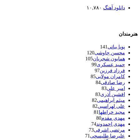
دانلود آهنگ
۱۰,۷۸۰
هنرمندان
پویا بیاتی
141
محسن چاوشی
120
همایون شجریان
105
حمید عسکری
99
فرزاد فرزین
97
کامران مولایی
85
رضا صادقی
84
امیر علی
83
افشین آذری
83
میثم ابراهیمی
82
علی لهراسبی
82
مجید خراطها
81
مهدی مقدم
80
مهدی احمدوند
74
مرتضی اشرفی
73
علیرضا طلیسچی
71