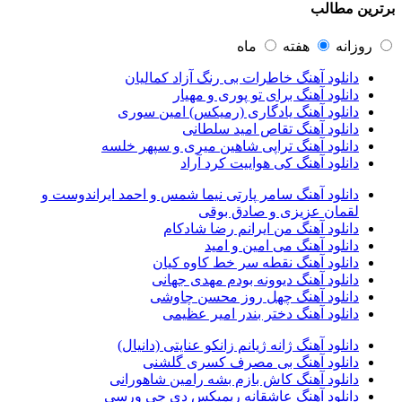
برترین مطالب
عماد طالب زاده
43
محمد اصفهانی
42
مسعود صادقلو
42
روزانه
هفته
ماه
ایمان غلامی
41
دانلود آهنگ خاطرات بی رنگ آزاد کمالیان
مهدی جهانی
39
دانلود آهنگ برای تو پوری و مهیار
احمد سعیدی
39
دانلود آهنگ یادگاری (رمیکس) امین سوری
امین فیاض
39
دانلود آهنگ تقاص امید سلطانی
حامد همایون
38
دانلود آهنگ تراپی شاهین میری و سپهر خلسه
بهنام صفوی
38
دانلود آهنگ کی هواییت کرد آراد
شادمهر عقیلی
37
پیوند
36
دانلود آهنگ سامر پارتی نیما شمس و احمد ایراندوست و
راغب
36
لقمان عزیزی و صادق بوقی
رضا شیری
36
دانلود آهنگ من ایرانم رضا شادکام
علی زند وکیلی
35
دانلود آهنگ می امین و امید
علی عباسی
33
دانلود آهنگ نقطه سر خط کاوه کیان
علی زارعی
33
دانلود آهنگ دیوونه بودم مهدی جهانی
علی ارشدی
33
دانلود آهنگ چهل روز محسن چاوشی
سینا شعبانخانی
32
دانلود آهنگ دختر بندر امیر عظیمی
سیامک عباسی
32
حمید هیراد
32
دانلود آهنگ ژانه ژیانم زانکو عنایتی (دانیال)
شهرام شکوهی
32
دانلود آهنگ بی مصرف کسری گلشنی
امین رستمی
31
دانلود آهنگ کاش بازم بشه رامین شاهورانی
احمد صفایی
31
دانلود آهنگ عاشقانه ریمیکس دی جی ورسی