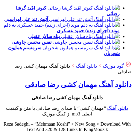
کبوتر امّید
گرشا
رضائی
آتیش تند
علی لهراسبی
به دلم
موند (اجرای زنده)
حمید عسکری
پناه
سالار عقیلی
نفس
محسن چاوشی
سرمستم
همایون
شجریان
گود موزیک
دانلود آهنگ
دانلود آهنگ مهمان کشی رضا
صادقی
دانلود آهنگ مهمان کشی رضا صادقی
دانلود آهنگ مهمان کشی رضا صادقی
دانلود آهنگ
“مهمان کشی” با صدای رضا صادقی با متن و کیفیت
اصلی mp3 از کینگ موزیک
Reza Sadeghi – “Mehmaan Koshi” > New Song > Download With
Text And 320 & 128 Links In KingMoozik