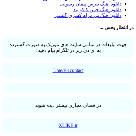
یاسر محمودی
31
دانلود آهنگ نترس پیمان رسولی
امو بند
31
دانلود آهنگ چمن کاکو بند
حجت درولی
31
دانلود آهنگ بی مرام کسری گلشنی
سینا سرلک
31
رضایا
31
در انتظار پخش ...
مجید رضوی
29
یاس
29
جهت تبلیغات در تمامی سایت های موزیک به صورت گسترده
به ای دی زیر در تلگرام پیام دهید :
T.me/FKcontact
در فضای مجازی بیشتر دیده شوید
XLIKE.ir