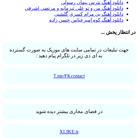
دانلود آهنگ نترس پیمان رسولی
حمید هیراد
32
دانلود آهنگ من و تو علی تیرمایه و مرتضی اشرفی
شهرام شکوهی
32
دانلود آهنگ بی مرام کسری گلشنی
امین رستمی
31
دانلود آهنگ کوه امیرعباس حسن زاده
احمد صفایی
31
یاسر محمودی
31
در انتظار پخش ...
امو بند
31
حجت درولی
31
سینا سرلک
31
جهت تبلیغات در تمامی سایت های موزیک به صورت گسترده
رضایا
31
به ای دی زیر در تلگرام پیام دهید :
مجید رضوی
29
یاس
29
T.me/FKcontact
در فضای مجازی بیشتر دیده شوید
XLIKE.ir