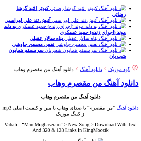
کبوتر امّید
گرشا
رضائی
آتیش تند
علی لهراسبی
به دلم
موند (اجرای زنده)
حمید عسکری
پناه
سالار عقیلی
نفس
محسن چاوشی
سرمستم
همایون
شجریان
گود موزیک
دانلود آهنگ
دانلود آهنگ من مقصرم وهاب
دانلود آهنگ من مقصرم وهاب
دانلود آهنگ من مقصرم وهاب
دانلود آهنگ
“من مقصرم” با صدای وهاب با متن و کیفیت اصلی mp3
از کینگ موزیک
Vahab – “Man Moghaseram” > New Song > Download With Text
And 320 & 128 Links In KingMoozik