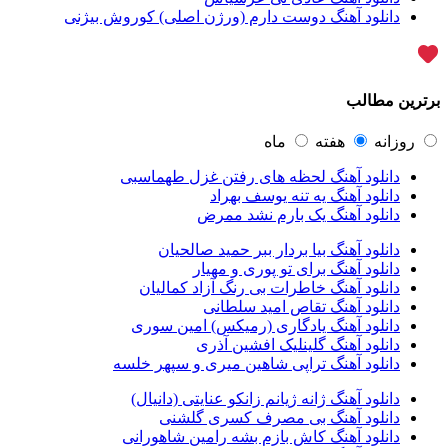
محسن یاحقی
46
دانلود آهنگ دوست دارم (ورژن اصلی) کوروش بیژنی
ماکان بند
45
یوسف زمانی
44
گرشا رضایی
43
مرتضی پاشایی
43
برترین مطالب
عماد طالب زاده
43
محمد اصفهانی
42
مسعود صادقلو
42
روزانه
هفته
ماه
ایمان غلامی
41
دانلود آهنگ لحظه های رفتن غزل طهماسبی
مهدی جهانی
39
دانلود آهنگ یه تنه یوسف بهراد
احمد سعیدی
39
دانلود آهنگ یک بارم نشد ممرض
امین فیاض
39
حامد همایون
38
دانلود آهنگ بیا بردار ببر حمید صالحیان
بهنام صفوی
38
دانلود آهنگ برای تو پوری و مهیار
شادمهر عقیلی
37
دانلود آهنگ خاطرات بی رنگ آزاد کمالیان
پیوند
36
دانلود آهنگ تقاص امید سلطانی
راغب
36
دانلود آهنگ یادگاری (رمیکس) امین سوری
رضا شیری
36
دانلود آهنگ گلینلیک افشین آذری
علی زند وکیلی
35
دانلود آهنگ تراپی شاهین میری و سپهر خلسه
علی عباسی
33
علی زارعی
33
دانلود آهنگ ژانه ژیانم زانکو عنایتی (دانیال)
علی ارشدی
33
دانلود آهنگ بی مصرف کسری گلشنی
سینا شعبانخانی
32
دانلود آهنگ کاش بازم بشه رامین شاهورانی
سیامک عباسی
32