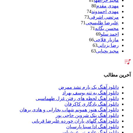
مجید خراطها
81
مهدی مقدم
80
مهدی احمدوند
74
مرتضی اشرفی
73
علیرضا طلیسچی
71
محسن یگانه
71
احمد سلو
69
مازیار فلاحی
66
رضا یزدانی
63
مجید یحیایی
63
سالار عقیلی
62
بنیامین بهادری
61
شهاب مظفری
58
فریدون آسرایی
57
آخرین مطالب
محسن ابراهیم زاده
56
سامان جلیلی
54
دانلود آهنگ یک بارم نشد ممرض
حجت اشرف زاده
54
دانلود آهنگ یه تنه یوسف بهراد
پازل بند
54
دانلود آهنگ لحظه های رفتن غزل طهماسبی
بهنام علمشاهی
54
دانلود آهنگ یادگاری کاکرفان
امید جهان
52
دانلود آهنگ هنوز همونم شهاب بخارایی و هادی برهان
علی عبدالمالکی
50
دانلود آهنگ پتک شروین حاجی پور
احسان خواجه امیری
50
دانلود آهنگ گلهای باران خورده علیرضا قربانی
محمد علیزاده
50
دانلود آهنگ ادا سینا پارسیان
علیرضا قربانی
46
دانلود آهنگ عادی نی عرشیاس