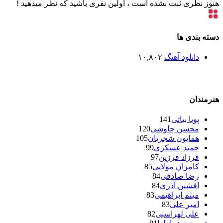
هنوز نظری ثبت نشده است ، اولین نفری باشید که نظر میدهید !
دسته بندی ها
دانلود آهنگ
۱۰,۸۰۲
هنرمندان
پویا بیاتی
141
محسن چاوشی
120
همایون شجریان
105
حمید عسکری
99
فرزاد فرزین
97
کامران مولایی
85
رضا صادقی
84
افشین آذری
84
میثم ابراهیمی
83
امیر علی
83
علی لهراسبی
82