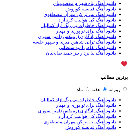
سامان جلیلی
54
دانلود آهنگ پناه شهرام معصومیان
حجت اشرف زاده
54
دانلود آهنگ فیانسه کوروش
پازل بند
54
دانلود آهنگ لب تر کن مهران مصطفوی
بهنام علمشاهی
54
دانلود آهنگ کی هواییت کرد آراد
امید جهان
52
دانلود آهنگ خاطرات بی رنگ آزاد کمالیان
علی عبدالمالکی
50
دانلود آهنگ برای تو پوری و مهیار
احسان خواجه امیری
50
دانلود آهنگ یادگاری (رمیکس) امین سوری
محمد علیزاده
50
دانلود آهنگ تراپی شاهین میری و سپهر خلسه
محسن یاحقی
46
دانلود آهنگ تقاص امید سلطانی
علیرضا قربانی
45
دانلود آهنگ بیا بردار ببر حمید صالحیان
ماکان بند
45
گرشا رضایی
43
یوسف زمانی
43
مرتضی پاشایی
43
برترین مطالب
عماد طالب زاده
43
محمد اصفهانی
42
مسعود صادقلو
42
روزانه
هفته
ماه
ایمان غلامی
41
دانلود آهنگ خاطرات بی رنگ آزاد کمالیان
مهدی جهانی
39
دانلود آهنگ برای تو پوری و مهیار
احمد سعیدی
39
دانلود آهنگ یادگاری (رمیکس) امین سوری
امین فیاض
39
دانلود آهنگ کی هواییت کرد آراد
حامد همایون
38
دانلود آهنگ لب تر کن مهران مصطفوی
بهنام صفوی
38
دانلود آهنگ فیانسه کوروش
شادمهر عقیلی
37