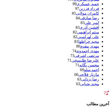
حمید عسکری
99
فرزاد فرزین
97
کامران مولایی
85
رضا صادقی
84
امیر علی
83
افشین آذری
83
میثم ابراهیمی
82
علی لهراسبی
82
مجید خراطها
81
مهدی مقدم
80
مهدی احمدوند
74
مرتضی اشرفی
73
علیرضا طلیسچی
71
محسن یگانه
71
احمد سلو
69
مازیار فلاحی
66
رضا یزدانی
63
مجید یحیایی
63
سالار عقیلی
62
بنیامین بهادری
61
شهاب مظفری
58
فریدون آسرایی
57
آخرین مطالب
محسن ابراهیم زاده
56