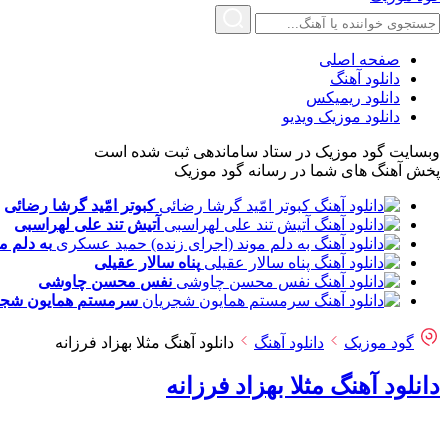
صفحه اصلی
دانلود آهنگ
دانلود ریمیکس
دانلود موزیک ویدیو
وبسایت گود موزیک در ستاد ساماندهی ثبت شده است
پخش آهنگ های شما در رسانه گود موزیک
کبوتر امّید
گرشا رضائی
آتیش تند
علی لهراسبی
به دلم م
پناه
سالار عقیلی
نفس
محسن چاوشی
سرمستم
همایون شجر
گود موزیک
دانلود آهنگ
دانلود آهنگ مثلا بهزاد فرزانه
دانلود آهنگ مثلا بهزاد فرزانه