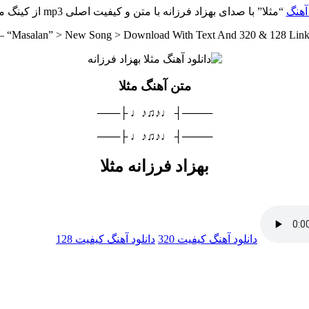
 آهنگ
“مثلا” با صدای بهزاد فرزانه با متن و کیفیت اصلی mp3 از کینگ موزیک
– “Masalan” > New Song > Download With Text And 320 & 128 Lin
متن آهنگ مثلا
────┤ ♩♪♫♪♩ ├───
────┤ ♩♪♫♪♩ ├───
بهزاد فرزانه مثلا
دانلود آهنگ
کیفیت 320
دانلود آهنگ
کیفیت 128