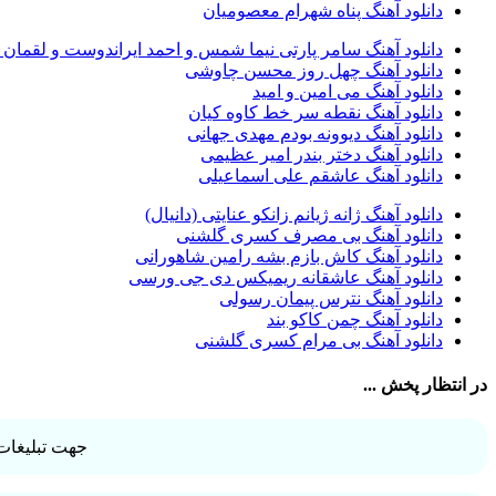
دانلود آهنگ پناه شهرام معصومیان
پیوند
36
راغب
36
دانلود آهنگ سامر پارتی نیما شمس و احمد ایراندوست و لقمان
رضا شیری
36
دانلود آهنگ چهل روز محسن چاوشی
علی زند وکیلی
35
دانلود آهنگ می امین و امید
علی عباسی
33
دانلود آهنگ نقطه سر خط کاوه کیان
علی زارعی
33
دانلود آهنگ دیوونه بودم مهدی جهانی
علی ارشدی
33
دانلود آهنگ دختر بندر امیر عظیمی
سینا شعبانخانی
32
دانلود آهنگ عاشقم علی اسماعیلی
سیامک عباسی
32
حمید هیراد
32
دانلود آهنگ ژانه ژیانم زانکو عنایتی (دانیال)
شهرام شکوهی
32
دانلود آهنگ بی مصرف کسری گلشنی
امین رستمی
31
دانلود آهنگ کاش بازم بشه رامین شاهورانی
احمد صفایی
31
دانلود آهنگ عاشقانه ریمیکس دی جی ورسی
یاسر محمودی
31
دانلود آهنگ نترس پیمان رسولی
امو بند
31
دانلود آهنگ چمن کاکو بند
حجت درولی
31
دانلود آهنگ بی مرام کسری گلشنی
سینا سرلک
31
رضایا
31
در انتظار پخش ...
مجید رضوی
29
یاس
29
جهت تبلیغات 