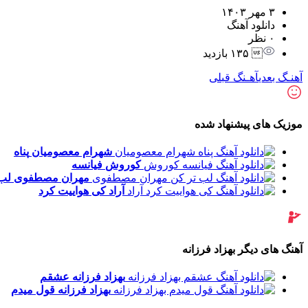
۳ مهر ۱۴۰۳
دانلود آهنگ
۰ نظر
 ۱۳۵ بازدید
آهنـگ بعدی
آهـنگ قبلی
موزیک های پیشنهاد شده
شهرام معصومیان
پناه
کوروش
فیانسه
مهران مصطفوی
لب 
آراد
کی هواییت کرد
آهنگ های دیگر بهزاد فرزانه
بهزاد فرزانه
عشقم
بهزاد فرزانه
قول میدم