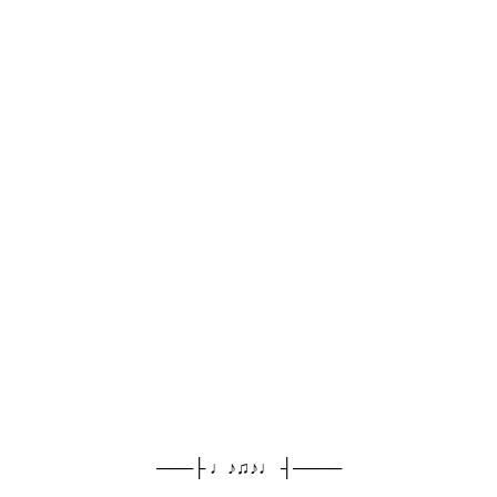
────┤ ♩♪♫♪♩ ├───