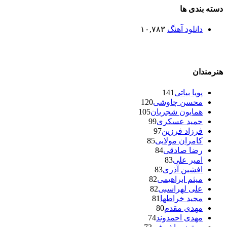
دسته بندی ها
دانلود آهنگ
۱۰,۷۸۳
هنرمندان
پویا بیاتی
141
محسن چاوشی
120
همایون شجریان
105
حمید عسکری
99
فرزاد فرزین
97
کامران مولایی
85
رضا صادقی
84
امیر علی
83
افشین آذری
83
میثم ابراهیمی
82
علی لهراسبی
82
مجید خراطها
81
مهدی مقدم
80
مهدی احمدوند
74