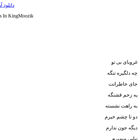
دانلود آ
s In KingMoozik
غروبای بی تو
چه دلگیره تنگه
جای خاطراتت
یه زخم قشنگه
به راهت نشسته
دو تا چشم خیرم
دیگه جون ندارم
نیایی میمیرم