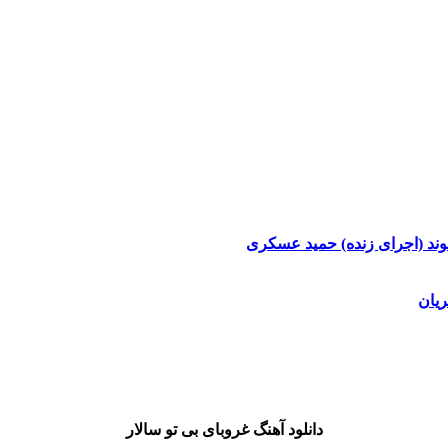
وند (اجرای زنده)
حمید عسکری
یان
دانلود آهنگ غروبای بی تو سالار