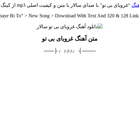
هنگ
“غروبای بی تو” با صدای سالار با متن و کیفیت اصلی mp3 از کینگ موزیک
ubaye Bi To” > New Song > Download With Text And 320 & 128 Link
متن آهنگ غروبای بی تو
────┤ ♩♪♫♪♩ ├───