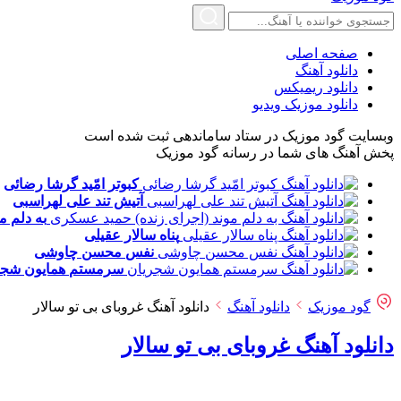
صفحه اصلی
دانلود آهنگ
دانلود ریمیکس
دانلود موزیک ویدیو
وبسایت گود موزیک در ستاد ساماندهی ثبت شده است
پخش آهنگ های شما در رسانه گود موزیک
کبوتر امّید
گرشا رضائی
آتیش تند
علی لهراسبی
به دلم م
پناه
سالار عقیلی
نفس
محسن چاوشی
سرمستم
همایون شجر
گود موزیک
دانلود آهنگ
دانلود آهنگ غروبای بی تو سالار
دانلود آهنگ غروبای بی تو سالار