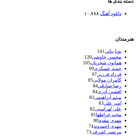
ته بندی ها
دانلود آهنگ
۱۰,۷۸۸
رمندان
پویا بیاتی
141
محسن چاوشی
120
همایون شجریان
105
حمید عسکری
99
فرزاد فرزین
97
کامران مولایی
85
رضا صادقی
84
افشین آذری
84
میثم ابراهیمی
83
امیر علی
83
علی لهراسبی
82
مجید خراطها
81
مهدی مقدم
80
مهدی احمدوند
74
مرتضی اشرفی
73