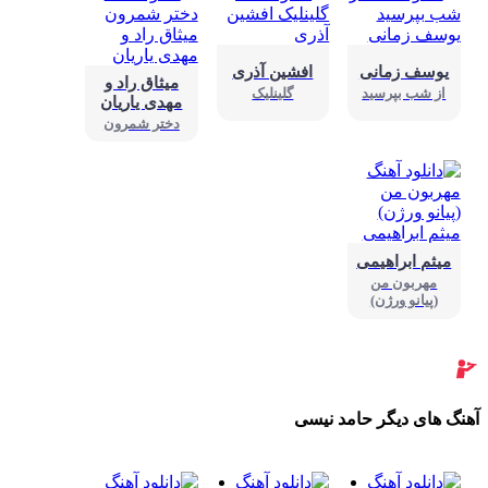
یوسف زمانی
افشین آذری
میثاق راد و
از شب بپرسید
گلینلیک
مهدی یاریان
دختر شمرون
میثم ابراهیمی
مهربون من
(پیانو ورژن)
نگ های دیگر حامد نیسی