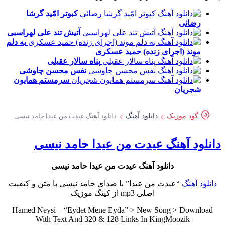
کبوتر امّید
گرشا
رضائی
آتیش تند
علی لهراسبی
به دلم
موند (اجرای زنده)
حمید عسکری
پناه
سالار عقیلی
نفس
محسن چاوشی
سرمستم
همایون
شجریان
گود موزیک
دانلود آهنگ
دانلود آهنگ عیدت من عیدا حامد نیسی
نلود آهنگ عیدت من عیدا حامد نیسی
دانلود آهنگ عیدت من عیدا حامد نیسی
انلود آهنگ
“عیدت من عیدا” با صدای حامد نیسی با متن و کیفیت
اصلی mp3 از کینگ موزیک
Hamed Neysi – “Eydet Mene Eyda” > New Song > Download
With Text And 320 & 128 Links In KingMoozik