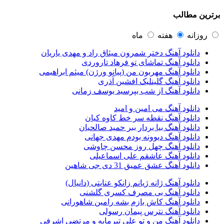
مرتضی پاشایی
43
ترین مطالب
عماد طالب زاده
43
محمد اصفهانی
42
مسعود صادقلو
42
روزانه
هفته
ماه
ایمان غلامی
41
دانلود آهنگ دختر شمرون میثاق راد و مهدی یاریان
مهدی جهانی
39
دانلود آهنگ تماشای تو فرهاد تاروردی
احمد سعیدی
39
دانلود آهنگ مهربون من (پیانو ورژن) میثم ابراهیمی
امین فیاض
39
دانلود آهنگ گلینلیک افشین آذری
حامد همایون
38
دانلود آهنگ از شب بپرسید یوسف زمانی
بهنام صفوی
38
شادمهر عقیلی
37
دانلود آهنگ می امین و امید
پیوند
36
دانلود آهنگ نقطه سر خط کاوه کیان
راغب
36
دانلود آهنگ بیا بردار ببر حمید صالحیان
رضا شیری
36
دانلود آهنگ دیوونه بودم مهدی جهانی
علی زند وکیلی
35
دانلود آهنگ چهل روز محسن چاوشی
علی عباسی
33
دانلود آهنگ عاشقم علی اسماعیلی
علی زارعی
33
دانلود آهنگ عشق عمیق 31 دی جی شاهین
علی ارشدی
33
سینا شعبانخانی
32
دانلود آهنگ ژانه ژیانم زانکو عنایتی (دانیال)
سیامک عباسی
32
دانلود آهنگ بی مصرف کسری گلشنی
حمید هیراد
32
دانلود آهنگ کاش بازم بشه رامین شاهورانی
شهرام شکوهی
32
دانلود آهنگ نترس پیمان رسولی
امین رستمی
31
دانلود آهنگ من و تو علی تیرمایه و مرتضی اشرفی