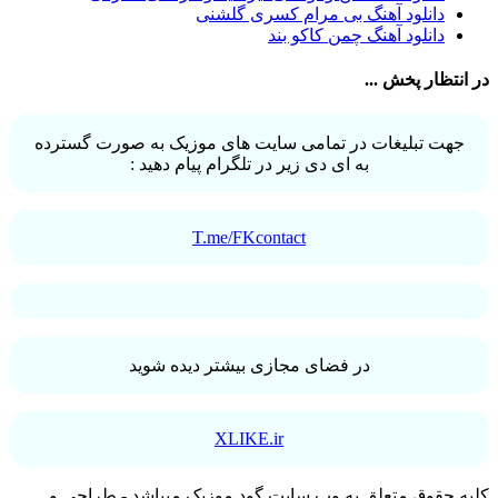
احمد صفایی
31
دانلود آهنگ بی مرام کسری گلشنی
یاسر محمودی
31
دانلود آهنگ چمن کاکو بند
امو بند
31
حجت درولی
31
انتظار پخش ...
سینا سرلک
31
رضایا
31
مجید رضوی
29
جهت تبلیغات در تمامی سایت های موزیک به صورت گسترده
یاس
29
به ای دی زیر در تلگرام پیام دهید :
T.me/FKcontact
در فضای مجازی بیشتر دیده شوید
XLIKE.ir
یه حقوق متعلق به وب سایت گود موزیک میباشد - طراحی و