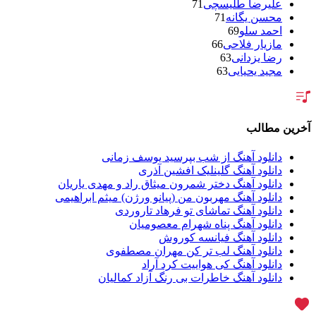
علیرضا طلیسچی
71
محسن یگانه
71
احمد سلو
69
مازیار فلاحی
66
رضا یزدانی
63
مجید یحیایی
63
سالار عقیلی
62
بنیامین بهادری
61
شهاب مظفری
58
فریدون آسرایی
57
رین مطالب
محسن ابراهیم زاده
56
سامان جلیلی
54
دانلود آهنگ از شب بپرسید یوسف زمانی
حجت اشرف زاده
54
دانلود آهنگ گلینلیک افشین آذری
پازل بند
54
دانلود آهنگ دختر شمرون میثاق راد و مهدی یاریان
بهنام علمشاهی
54
دانلود آهنگ مهربون من (پیانو ورژن) میثم ابراهیمی
امید جهان
52
دانلود آهنگ تماشای تو فرهاد تاروردی
علی عبدالمالکی
50
دانلود آهنگ پناه شهرام معصومیان
احسان خواجه امیری
50
دانلود آهنگ فیانسه کوروش
محمد علیزاده
50
دانلود آهنگ لب تر کن مهران مصطفوی
محسن یاحقی
46
دانلود آهنگ کی هواییت کرد آراد
علیرضا قربانی
45
دانلود آهنگ خاطرات بی رنگ آزاد کمالیان
ماکان بند
45
یوسف زمانی
44
گرشا رضایی
43