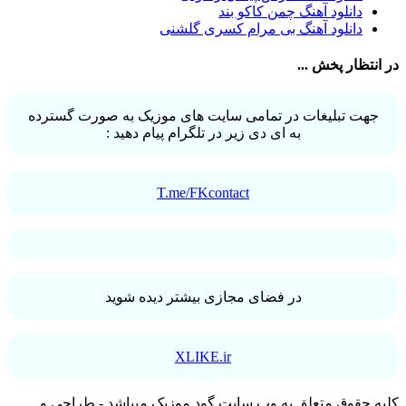
حجت درولی
31
دانلود آهنگ چمن کاکو بند
سینا سرلک
31
دانلود آهنگ بی مرام کسری گلشنی
رضایا
31
مجید رضوی
29
در انتظار پخش ...
یاس
29
جهت تبلیغات در تمامی سایت های موزیک به صورت گسترده
به ای دی زیر در تلگرام پیام دهید :
T.me/FKcontact
در فضای مجازی بیشتر دیده شوید
XLIKE.ir
کلیه حقوق متعلق به وب سایت گود موزیک میباشد - طراحی و