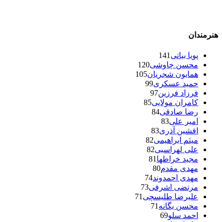
هنرمندان
پویا بیاتی
141
محسن چاوشی
120
همایون شجریان
105
حمید عسکری
99
فرزاد فرزین
97
کامران مولایی
85
رضا صادقی
84
امیر علی
83
افشین آذری
83
میثم ابراهیمی
82
علی لهراسبی
82
مجید خراطها
81
مهدی مقدم
80
مهدی احمدوند
74
مرتضی اشرفی
73
علیرضا طلیسچی
71
محسن یگانه
71
احمد سلو
69