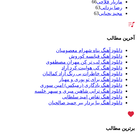
مازیار فلاحی
66
رضا یزدانی
63
مجید یحیایی
63
سالار عقیلی
62
بنیامین بهادری
61
شهاب مظفری
58
فریدون آسرایی
57
آخرین مطالب
محسن ابراهیم زاده
56
سامان جلیلی
54
دانلود آهنگ پناه شهرام معصومیان
حجت اشرف زاده
54
دانلود آهنگ فیانسه کوروش
پازل بند
54
دانلود آهنگ لب تر کن مهران مصطفوی
بهنام علمشاهی
54
دانلود آهنگ کی هواییت کرد آراد
امید جهان
52
دانلود آهنگ خاطرات بی رنگ آزاد کمالیان
علی عبدالمالکی
50
دانلود آهنگ برای تو پوری و مهیار
احسان خواجه امیری
50
دانلود آهنگ یادگاری (رمیکس) امین سوری
محمد علیزاده
50
دانلود آهنگ تراپی شاهین میری و سپهر خلسه
محسن یاحقی
46
دانلود آهنگ تقاص امید سلطانی
علیرضا قربانی
45
دانلود آهنگ بیا بردار ببر حمید صالحیان
ماکان بند
45
گرشا رضایی
43
یوسف زمانی
43
مرتضی پاشایی
43
برترین مطالب
عماد طالب زاده
43
محمد اصفهانی
42