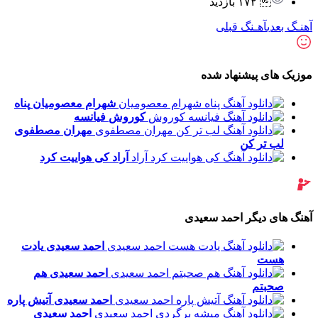
 ۱۷۲ بازدید
آهنـگ بعدی
آهـنگ قبلی
موزیک های پیشنهاد شده
شهرام معصومیان
پناه
کوروش
فیانسه
مهران مصطفوی
لب تر کن
آراد
کی هواییت کرد
آهنگ های دیگر احمد سعیدی
احمد سعیدی
یادت
هست
احمد سعیدی
هم
صحبتم
احمد سعیدی
آتیش پاره
احمد سعیدی