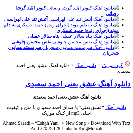
کبوتر امّید
گرشا
رضائی
آتیش تند
علی لهراسبی
به دلم
موند (اجرای زنده)
حمید عسکری
پناه
سالار عقیلی
نفس
محسن چاوشی
سرمستم
همایون
شجریان
گود موزیک
دانلود آهنگ
دانلود آهنگ عشق یعنی احمد
سعیدی
دانلود آهنگ عشق یعنی احمد سعیدی
دانلود آهنگ عشق یعنی احمد سعیدی
دانلود آهنگ
“عشق یعنی” با صدای احمد سعیدی با متن و کیفیت
اصلی mp3 از کینگ موزیک
Ahmad Saeedi – “Eshgh Yani” > New Song > Download With Text
And 320 & 128 Links In KingMoozik