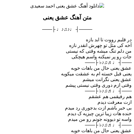
متن آهنگ عشق یعنی
────┤ ♩♪♫♪♩ ├───
در قلبم رووت تا ابد بازه
آخه کی مثل تو چهرش انقدر نازه
من دلم تنگ میشه وقتی که نیستی
جات رو پر نمیکنه واسم هیچکی
───┤ ♩♬♫♪♭ ├───
عشق یعنی حال من باهات خوبه
یعنی قبل خسته ام به عشقت میکوبه
عشق یعنی نگرانت میشم
وقتی ازم دوری وقتی نیستی پیشم
───┤ ♩♬♫♪♭ ├───
هم رفیقمی هم عشقم
ازت معرفت دیدم
بی خبر باشم ازت بدجوری رد میدم
خنده هات زیبا ترین چیزیه ک دیدم
واسه تو دیوونه جونم رو من میدم
───┤ ♩♬♫♪♭ ├───
عشق یعنی حال من باهات خوبه