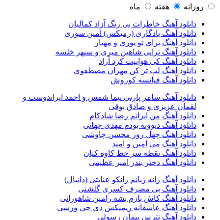
مسعود صادقلو
42
روزانه
هفته
ماه
ایمان غلامی
41
دانلود آهنگ خاطرات بی رنگ آزاد کمالیان
مهدی جهانی
39
دانلود آهنگ یادگاری (رمیکس) امین سوری
احمد سعیدی
39
دانلود آهنگ برای تو پوری و مهیار
امین فیاض
39
دانلود آهنگ تراپی شاهین میری و سپهر خلسه
حامد همایون
38
دانلود آهنگ کی هواییت کرد آراد
بهنام صفوی
38
دانلود آهنگ لب تر کن مهران مصطفوی
شادمهر عقیلی
37
دانلود آهنگ فیانسه کوروش
پیوند
36
راغب
36
دانلود آهنگ سامر پارتی نیما شمس و احمد ایراندوست و
رضا شیری
36
لقمان عزیزی و صادق بوقی
علی زند وکیلی
35
دانلود آهنگ من ایرانم رضا شادکام
علی عباسی
33
دانلود آهنگ دیوونه بودم مهدی جهانی
علی زارعی
33
دانلود آهنگ چهل روز محسن چاوشی
علی ارشدی
33
دانلود آهنگ می امین و امید
سینا شعبانخانی
32
دانلود آهنگ نقطه سر خط کاوه کیان
سیامک عباسی
32
دانلود آهنگ دختر بندر امیر عظیمی
حمید هیراد
32
شهرام شکوهی
32
دانلود آهنگ ژانه ژیانم زانکو عنایتی (دانیال)
امین رستمی
31
دانلود آهنگ بی مصرف کسری گلشنی
احمد صفایی
31
دانلود آهنگ کاش بازم بشه رامین شاهورانی
یاسر محمودی
31
دانلود آهنگ عاشقانه ریمیکس دی جی ورسی
امو بند
31
دانلود آهنگ نترس پیمان رسولی