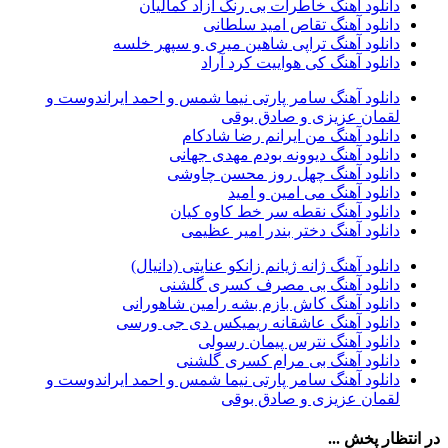
دانلود آهنگ خاطرات بی رنگ آزاد کمالیان
امین فیاض
39
دانلود آهنگ تقاص امید سلطانی
حامد همایون
38
دانلود آهنگ تراپی شاهین میری و سپهر خلسه
بهنام صفوی
38
دانلود آهنگ کی هواییت کرد آراد
شادمهر عقیلی
37
پیوند
36
دانلود آهنگ سامر پارتی نیما شمس و احمد ایراندوست و
راغب
36
لقمان عزیزی و صادق بوقی
رضا شیری
36
دانلود آهنگ من ایرانم رضا شادکام
علی زند وکیلی
35
دانلود آهنگ دیوونه بودم مهدی جهانی
علی عباسی
33
دانلود آهنگ چهل روز محسن چاوشی
علی زارعی
33
دانلود آهنگ می امین و امید
علی ارشدی
33
دانلود آهنگ نقطه سر خط کاوه کیان
سینا شعبانخانی
32
دانلود آهنگ دختر بندر امیر عظیمی
سیامک عباسی
32
حمید هیراد
32
دانلود آهنگ ژانه ژیانم زانکو عنایتی (دانیال)
شهرام شکوهی
32
دانلود آهنگ بی مصرف کسری گلشنی
امین رستمی
31
دانلود آهنگ کاش بازم بشه رامین شاهورانی
احمد صفایی
31
دانلود آهنگ عاشقانه ریمیکس دی جی ورسی
یاسر محمودی
31
دانلود آهنگ نترس پیمان رسولی
امو بند
31
دانلود آهنگ بی مرام کسری گلشنی
حجت درولی
31
دانلود آهنگ سامر پارتی نیما شمس و احمد ایراندوست و
سینا سرلک
31
لقمان عزیزی و صادق بوقی
رضایا
31
مجید رضوی
29
در انتظار پخش ...
یاس
29