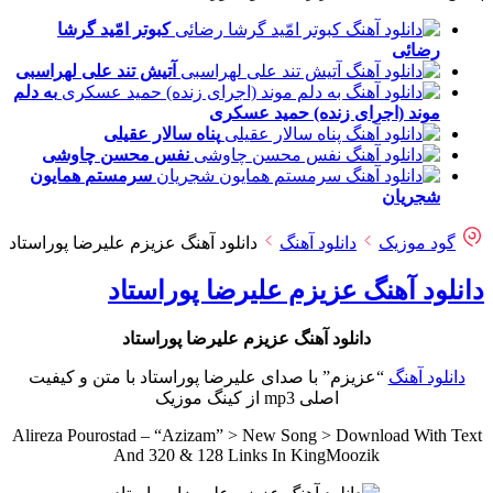
کبوتر امّید
گرشا
رضائی
آتیش تند
علی لهراسبی
به دلم
موند (اجرای زنده)
حمید عسکری
پناه
سالار عقیلی
نفس
محسن چاوشی
سرمستم
همایون
شجریان
گود موزیک
دانلود آهنگ
دانلود آهنگ عزیزم علیرضا پوراستاد
دانلود آهنگ عزیزم علیرضا پوراستاد
دانلود آهنگ عزیزم علیرضا پوراستاد
دانلود آهنگ
“عزیزم” با صدای علیرضا پوراستاد با متن و کیفیت
اصلی mp3 از کینگ موزیک
Alireza Pourostad – “Azizam” > New Song > Download With Text
And 320 & 128 Links In KingMoozik