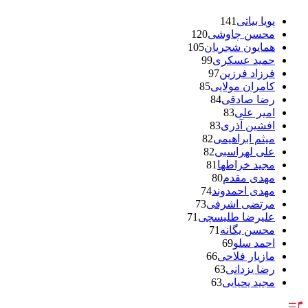
پویا بیاتی
141
محسن چاوشی
120
همایون شجریان
105
حمید عسکری
99
فرزاد فرزین
97
کامران مولایی
85
رضا صادقی
84
امیر علی
83
افشین آذری
83
میثم ابراهیمی
82
علی لهراسبی
82
مجید خراطها
81
مهدی مقدم
80
مهدی احمدوند
74
مرتضی اشرفی
73
علیرضا طلیسچی
71
محسن یگانه
71
احمد سلو
69
مازیار فلاحی
66
رضا یزدانی
63
مجید یحیایی
63
سالار عقیلی
62