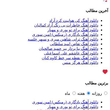
بنیامین بهادری
61
شهاب مظفری
58
فریدون آسرایی
57
آخرین مطالب
محسن ابراهیم زاده
56
سامان جلیلی
54
دانلود آهنگ کی هواییت کرد آراد
حجت اشرف زاده
54
دانلود آهنگ خاطرات بی رنگ آزاد کمالیان
پازل بند
54
دانلود آهنگ برای تو پوری و مهیار
بهنام علمشاهی
54
دانلود آهنگ یادگاری (رمیکس) امین سوری
امید جهان
52
دانلود آهنگ تراپی شاهین میری و سپهر خلسه
علی عبدالمالکی
50
دانلود آهنگ تقاص امید سلطانی
احسان خواجه امیری
50
دانلود آهنگ بیا بردار ببر حمید صالحیان
محمد علیزاده
50
دانلود آهنگ عاشقم علی اسماعیلی
محسن یاحقی
46
دانلود آهنگ نقطه سر خط کاوه کیان
علیرضا قربانی
45
دانلود آهنگ هرگز منس
ماکان بند
45
گرشا رضایی
43
یوسف زمانی
43
مرتضی پاشایی
43
برترین مطالب
عماد طالب زاده
43
محمد اصفهانی
42
مسعود صادقلو
42
روزانه
هفته
ماه
ایمان غلامی
41
دانلود آهنگ یادگاری (رمیکس) امین سوری
مهدی جهانی
39
دانلود آهنگ برای تو پوری و مهیار
احمد سعیدی
39