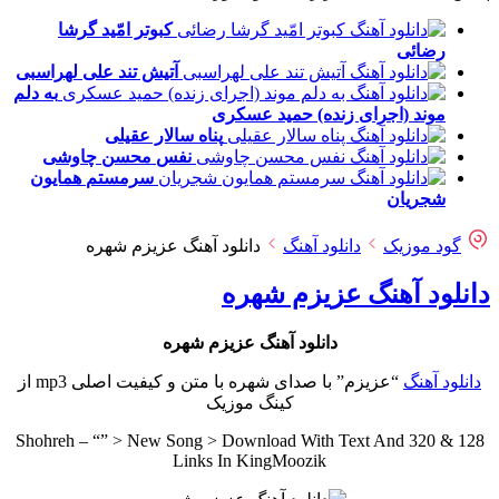
کبوتر امّید
گرشا
رضائی
آتیش تند
علی لهراسبی
به دلم
موند (اجرای زنده)
حمید عسکری
پناه
سالار عقیلی
نفس
محسن چاوشی
سرمستم
همایون
شجریان
گود موزیک
دانلود آهنگ
دانلود آهنگ عزیزم شهره
دانلود آهنگ عزیزم شهره
دانلود آهنگ عزیزم شهره
دانلود آهنگ
“عزیزم” با صدای شهره با متن و کیفیت اصلی mp3 از
کینگ موزیک
Shohreh – “” > New Song > Download With Text And 320 & 128
Links In KingMoozik