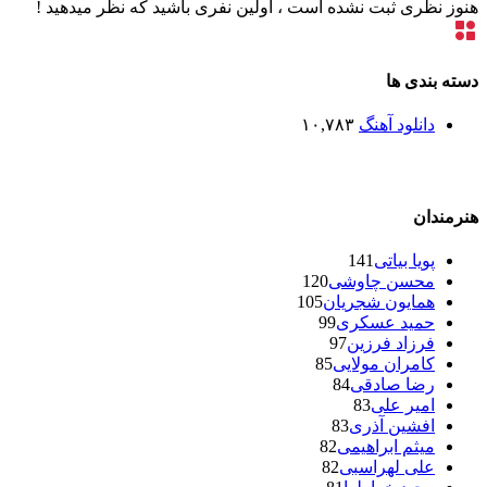
هنوز نظری ثبت نشده است ، اولین نفری باشید که نظر میدهید !
دسته بندی ها
دانلود آهنگ
۱۰,۷۸۳
هنرمندان
پویا بیاتی
141
محسن چاوشی
120
همایون شجریان
105
حمید عسکری
99
فرزاد فرزین
97
کامران مولایی
85
رضا صادقی
84
امیر علی
83
افشین آذری
83
میثم ابراهیمی
82
علی لهراسبی
82