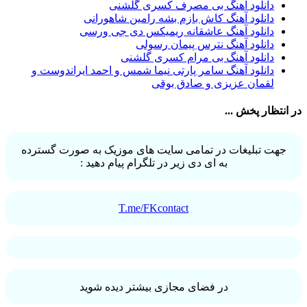
دانلود آهنگ بی مصرف کسری گلشنی
حمید هیراد
32
دانلود آهنگ کاش بازم بشه رامین شاهورانی
شهرام شکوهی
32
دانلود آهنگ عاشقانه ریمیکس دی جی ورسی
امین رستمی
31
دانلود آهنگ نترس پیمان رسولی
احمد صفایی
31
دانلود آهنگ بی مرام کسری گلشنی
یاسر محمودی
31
دانلود آهنگ سامر پارتی نیما شمس و احمد ایراندوست و
امو بند
31
لقمان عزیزی و صادق بوقی
حجت درولی
31
سینا سرلک
31
در انتظار پخش ...
رضایا
31
مجید رضوی
29
یاس
29
جهت تبلیغات در تمامی سایت های موزیک به صورت گسترده
به ای دی زیر در تلگرام پیام دهید :
T.me/FKcontact
در فضای مجازی بیشتر دیده شوید