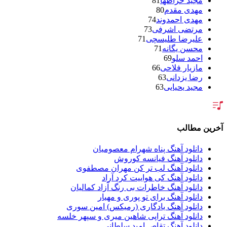
مجید خراطها
81
مهدی مقدم
80
مهدی احمدوند
74
مرتضی اشرفی
73
علیرضا طلیسچی
71
محسن یگانه
71
احمد سلو
69
مازیار فلاحی
66
رضا یزدانی
63
مجید یحیایی
63
سالار عقیلی
62
بنیامین بهادری
61
شهاب مظفری
58
فریدون آسرایی
57
آخرین مطالب
محسن ابراهیم زاده
56
سامان جلیلی
54
دانلود آهنگ پناه شهرام معصومیان
حجت اشرف زاده
54
دانلود آهنگ فیانسه کوروش
پازل بند
54
دانلود آهنگ لب تر کن مهران مصطفوی
بهنام علمشاهی
54
دانلود آهنگ کی هواییت کرد آراد
امید جهان
52
دانلود آهنگ خاطرات بی رنگ آزاد کمالیان
علی عبدالمالکی
50
دانلود آهنگ برای تو پوری و مهیار
احسان خواجه امیری
50
دانلود آهنگ یادگاری (رمیکس) امین سوری
محمد علیزاده
50
دانلود آهنگ تراپی شاهین میری و سپهر خلسه
محسن یاحقی
46
دانلود آهنگ تقاص امید سلطانی