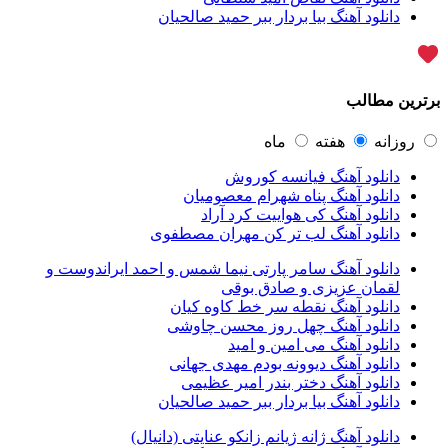
علیرضا قربانی
45
دانلود آهنگ بیا بردار ببر حمید صالحیان
ماکان بند
45
گرشا رضایی
43
یوسف زمانی
43
مرتضی پاشایی
43
برترین مطالب
عماد طالب زاده
43
محمد اصفهانی
42
مسعود صادقلو
42
روزانه
هفته
ماه
ایمان غلامی
41
دانلود آهنگ فیانسه کوروش
مهدی جهانی
39
دانلود آهنگ پناه شهرام معصومیان
احمد سعیدی
39
دانلود آهنگ کی هواییت کرد آراد
امین فیاض
39
دانلود آهنگ لب تر کن مهران مصطفوی
حامد همایون
38
بهنام صفوی
38
دانلود آهنگ سامر پارتی نیما شمس و احمد ایراندوست و
شادمهر عقیلی
37
لقمان عزیزی و صادق بوقی
پیوند
36
دانلود آهنگ نقطه سر خط کاوه کیان
راغب
36
دانلود آهنگ چهل روز محسن چاوشی
رضا شیری
36
دانلود آهنگ می امین و امید
علی زند وکیلی
35
دانلود آهنگ دیوونه بودم مهدی جهانی
علی عباسی
33
دانلود آهنگ دختر بندر امیر عظیمی
علی زارعی
33
دانلود آهنگ بیا بردار ببر حمید صالحیان
علی ارشدی
33
سینا شعبانخانی
32
دانلود آهنگ ژانه ژیانم زانکو عنایتی (دانیال)
سیامک عباسی
32