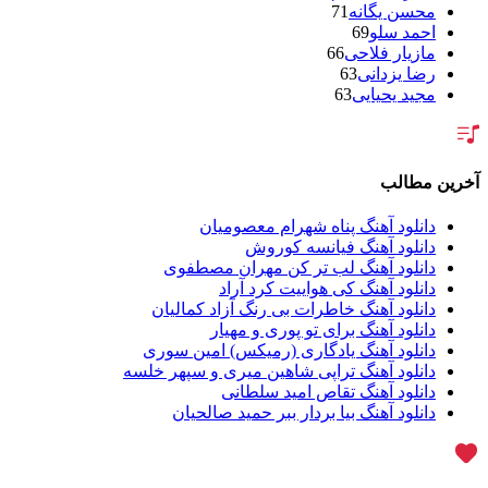
محسن یگانه
71
احمد سلو
69
مازیار فلاحی
66
رضا یزدانی
63
مجید یحیایی
63
سالار عقیلی
62
بنیامین بهادری
61
شهاب مظفری
58
فریدون آسرایی
57
آخرین مطالب
محسن ابراهیم زاده
56
سامان جلیلی
54
دانلود آهنگ پناه شهرام معصومیان
حجت اشرف زاده
54
دانلود آهنگ فیانسه کوروش
پازل بند
54
دانلود آهنگ لب تر کن مهران مصطفوی
بهنام علمشاهی
54
دانلود آهنگ کی هواییت کرد آراد
امید جهان
52
دانلود آهنگ خاطرات بی رنگ آزاد کمالیان
علی عبدالمالکی
50
دانلود آهنگ برای تو پوری و مهیار
احسان خواجه امیری
50
دانلود آهنگ یادگاری (رمیکس) امین سوری
محمد علیزاده
50
دانلود آهنگ تراپی شاهین میری و سپهر خلسه
محسن یاحقی
46
دانلود آهنگ تقاص امید سلطانی
علیرضا قربانی
45
دانلود آهنگ بیا بردار ببر حمید صالحیان
ماکان بند
45
گرشا رضایی
43
یوسف زمانی
43
مرتضی پاشایی
43