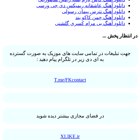
یاسر محمودی
31
دانلود آهنگ عاشقانه ریمیکس دی جی ورسی
امو بند
31
دانلود آهنگ نترس پیمان رسولی
حجت درولی
31
دانلود آهنگ چمن کاکو بند
سینا سرلک
31
دانلود آهنگ بی مرام کسری گلشنی
رضایا
31
مجید رضوی
29
در انتظار پخش ...
یاس
29
جهت تبلیغات در تمامی سایت های موزیک به صورت گسترده
به ای دی زیر در تلگرام پیام دهید :
T.me/FKcontact
در فضای مجازی بیشتر دیده شوید
XLIKE.ir