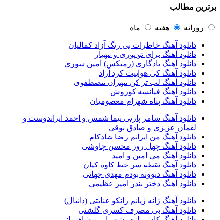
برترین مطالب
عماد طالب زاده
43
محمد اصفهانی
42
مسعود صادقلو
42
روزانه
هفته
ماه
ایمان غلامی
41
دانلود آهنگ خاطرات بی رنگ آزاد کمالیان
مهدی جهانی
39
دانلود آهنگ برای تو پوری و مهیار
احمد سعیدی
39
دانلود آهنگ یادگاری (رمیکس) امین سوری
امین فیاض
39
دانلود آهنگ کی هواییت کرد آراد
حامد همایون
38
دانلود آهنگ لب تر کن مهران مصطفوی
بهنام صفوی
38
دانلود آهنگ فیانسه کوروش
شادمهر عقیلی
37
دانلود آهنگ پناه شهرام معصومیان
پیوند
36
راغب
36
دانلود آهنگ سامر پارتی نیما شمس و احمد ایراندوست و
رضا شیری
36
لقمان عزیزی و صادق بوقی
علی زند وکیلی
35
دانلود آهنگ من ایرانم رضا شادکام
علی عباسی
33
دانلود آهنگ چهل روز محسن چاوشی
علی زارعی
33
دانلود آهنگ می امین و امید
علی ارشدی
33
دانلود آهنگ نقطه سر خط کاوه کیان
سینا شعبانخانی
32
دانلود آهنگ دیوونه بودم مهدی جهانی
سیامک عباسی
32
دانلود آهنگ دختر بندر امیر عظیمی
حمید هیراد
32
شهرام شکوهی
32
دانلود آهنگ ژانه ژیانم زانکو عنایتی (دانیال)
امین رستمی
31
دانلود آهنگ بی مصرف کسری گلشنی
احمد صفایی
31
دانلود آهنگ کاش بازم بشه رامین شاهورانی