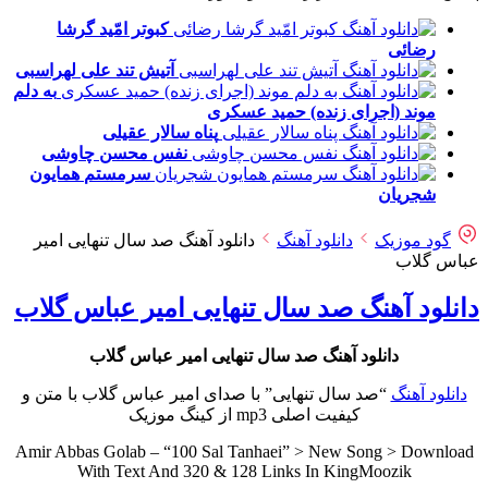
کبوتر امّید
گرشا
رضائی
آتیش تند
علی لهراسبی
به دلم
موند (اجرای زنده)
حمید عسکری
پناه
سالار عقیلی
نفس
محسن چاوشی
سرمستم
همایون
شجریان
گود موزیک
دانلود آهنگ
دانلود آهنگ صد سال تنهایی امیر
عباس گلاب
دانلود آهنگ صد سال تنهایی امیر عباس گلاب
دانلود آهنگ صد سال تنهایی امیر عباس گلاب
دانلود آهنگ
“صد سال تنهایی” با صدای امیر عباس گلاب با متن و
کیفیت اصلی mp3 از کینگ موزیک
Amir Abbas Golab – “100 Sal Tanhaei” > New Song > Download
With Text And 320 & 128 Links In KingMoozik