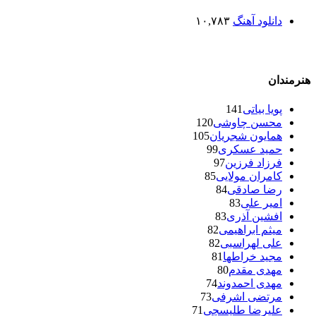
دانلود آهنگ
۱۰,۷۸۳
هنرمندان
پویا بیاتی
141
محسن چاوشی
120
همایون شجریان
105
حمید عسکری
99
فرزاد فرزین
97
کامران مولایی
85
رضا صادقی
84
امیر علی
83
افشین آذری
83
میثم ابراهیمی
82
علی لهراسبی
82
مجید خراطها
81
مهدی مقدم
80
مهدی احمدوند
74
مرتضی اشرفی
73
علیرضا طلیسچی
71