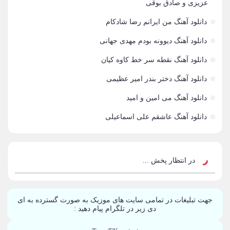
سامان جلیلی
54
عزیزی و صادق بوقی
دانلود آهنگ من ایرانم رضا شادکام
حجت اشرف زاده
54
دانلود آهنگ دیوونه بودم مهدی جهانی
پازل بند
54
دانلود آهنگ نقطه سر خط کاوه کیان
بهنام علمشاهی
54
دانلود آهنگ دختر بندر امیر عظیمی
امید جهان
52
دانلود آهنگ می امین و امید
علی عبدالمالکی
50
دانلود آهنگ عاشقم علی اسماعیلی
احسان خواجه امیری
50
محمد علیزاده
50
در انتظار پخش ...
محسن یاحقی
46
جهت تبلیغات در تمامی سایت های موزیک به صورت گسترده به ای
علیرضا قربانی
45
دی زیر در تلگرام پیام دهید :
ماکان بند
45