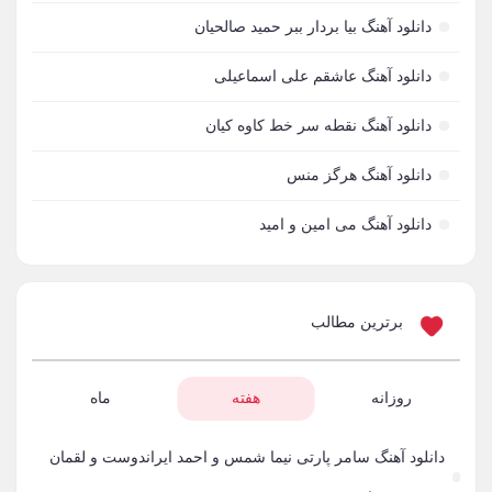
محسن یگانه
71
دانلود آهنگ بیا بردار ببر حمید صالحیان
احمد سلو
69
دانلود آهنگ عاشقم علی اسماعیلی
مازیار فلاحی
66
دانلود آهنگ نقطه سر خط کاوه کیان
رضا یزدانی
63
دانلود آهنگ هرگز منس
مجید یحیایی
63
دانلود آهنگ می امین و امید
سالار عقیلی
62
بنیامین بهادری
61
برترین مطالب
شهاب مظفری
58
فریدون آسرایی
روزانه
هفته
ماه
57
محسن ابراهیم زاده
56
دانلود آهنگ سامر پارتی نیما شمس و احمد ایراندوست و لقمان