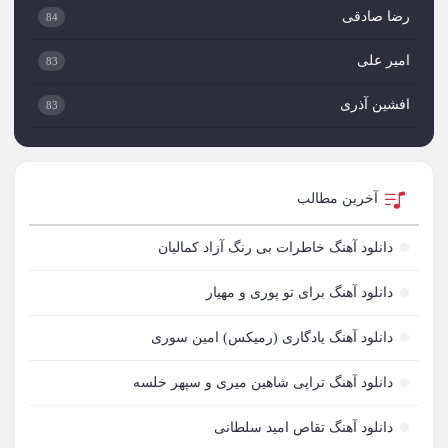
رضا صادقی
84
امیر علی
83
افشین آذری
83
میثم ابراهیمی
82
علی لهراسبی
82
آخرین مطالب
مجید خراطها
81
دانلود آهنگ خاطرات بی رنگ آزاد کمالیان
مهدی مقدم
80
دانلود آهنگ برای تو پوری و مهیار
مهدی احمدوند
74
دانلود آهنگ یادگاری (رمیکس) امین سوری
مرتضی اشرفی
73
دانلود آهنگ تراپی شاهین میری و سپهر خلسه
علیرضا طلیسچی
71
دانلود آهنگ تقاص امید سلطانی