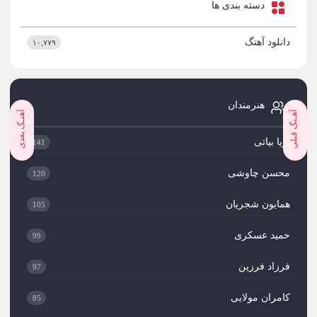
دسته بندی ها
دانلود آهنگ
۱۰,۷۷۹
هنرمندان
آهـنگ قبلی
آهنـگ بعدی
پویا بیاتی
141
محسن چاوشی
120
همایون شجریان
105
حمید عسکری
99
فرزاد فرزین
97
کامران مولایی
85