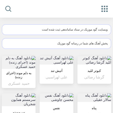
وبسایت گود موزیک در ستاد ساماندهی ثبت شده است
پخش آهنگ های شما در رسانه گود موزیک
کبوتر امّید
آتیش تند
به دلم موند (اجرای
گرشا رضائی
علی لهراسبی
زنده)
حمید عسکری
پناه
نفس
سرمستم