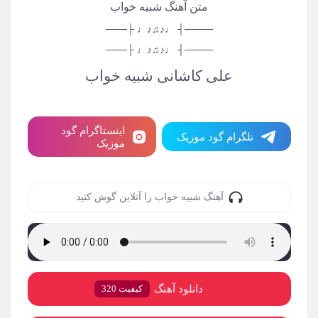
متن آهنگ شبیه خواب
────┤ ♩♪♫♪♩ ├───
────┤ ♩♪♫♪♩ ├───
علی کاشانی شبیه خواب
اینستاگرام گود
تلگرام گود موزیک
موزیک
آهنگ شبیه خواب را آنلاین گوش کنید
دانلود آهنگ
کیفیت 320