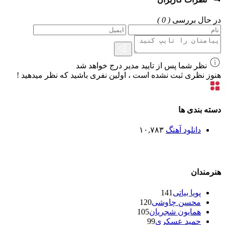
در حال بررسی
( 0 )
نظر شما پس از تایید مدیر درج خواهد شد
هنوز نظری ثبت نشده است ، اولین نفری باشید که نظر میدهید !
دسته بندی ها
دانلود آهنگ
۱۰,۷۸۳
هنرمندان
پویا بیاتی
141
محسن چاوشی
120
همایون شجریان
105
حمید عسکری
99