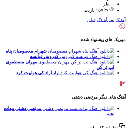
۰ نظر
 ۱۵۷ بازدید
آهنـگ بعدی
آهـنگ قبلی
موزیک های پیشنهاد شده
شهرام معصومیان
پناه
کوروش
فیانسه
مهران مصطفوی
لب تر کن
آراد
کی هواییت کرد
آهنگ های دیگر مرتضی دشتی
مرتضی دشتی
پیدات
نشه
نظرات کاربران