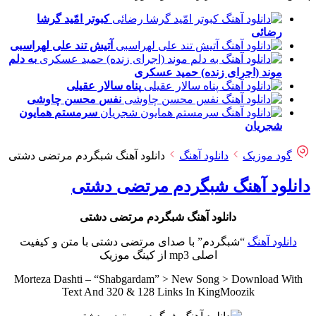
کبوتر امّید
گرشا
رضائی
آتیش تند
علی لهراسبی
به دلم
موند (اجرای زنده)
حمید عسکری
پناه
سالار عقیلی
نفس
محسن چاوشی
سرمستم
همایون
شجریان
گود موزیک
دانلود آهنگ
دانلود آهنگ شبگردم مرتضی دشتی
دانلود آهنگ شبگردم مرتضی دشتی
دانلود آهنگ شبگردم مرتضی دشتی
دانلود آهنگ
“شبگردم” با صدای مرتضی دشتی با متن و کیفیت
اصلی mp3 از کینگ موزیک
Morteza Dashti – “Shabgardam” > New Song > Download With
Text And 320 & 128 Links In KingMoozik