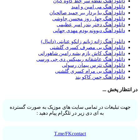
دانلود آهنگ نقطه سر خط کاوه کیان
راغب
36
دانلود آهنگ می امین و امید
رضا شیری
36
دانلود آهنگ بیا بردار ببر حمید صالحیان
علی زند وکیلی
35
دانلود آهنگ چهل روز محسن چاوشی
علی عباسی
33
دانلود آهنگ دختر بندر امیر عظیمی
علی زارعی
33
دانلود آهنگ دیوونه بودم مهدی جهانی
علی ارشدی
33
سینا شعبانخانی
32
دانلود آهنگ ژانه ژیانم زانکو عنایتی (دانیال)
سیامک عباسی
32
دانلود آهنگ بی مصرف کسری گلشنی
حمید هیراد
32
دانلود آهنگ کاش بازم بشه رامین شاهورانی
شهرام شکوهی
32
دانلود آهنگ عاشقانه ریمیکس دی جی ورسی
امین رستمی
31
دانلود آهنگ نترس پیمان رسولی
احمد صفایی
31
دانلود آهنگ بی مرام کسری گلشنی
یاسر محمودی
31
دانلود آهنگ چمن کاکو بند
امو بند
31
حجت درولی
31
در انتظار پخش ...
سینا سرلک
31
رضایا
31
مجید رضوی
29
جهت تبلیغات در تمامی سایت های موزیک به صورت گسترده
یاس
29
به ای دی زیر در تلگرام پیام دهید :
T.me/FKcontact