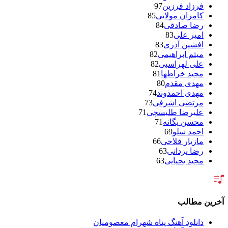
فرزاد فرزین
97
کامران مولایی
85
رضا صادقی
84
امیر علی
83
افشین آذری
83
میثم ابراهیمی
82
علی لهراسبی
82
مجید خراطها
81
مهدی مقدم
80
مهدی احمدوند
74
مرتضی اشرفی
73
علیرضا طلیسچی
71
محسن یگانه
71
احمد سلو
69
مازیار فلاحی
66
رضا یزدانی
63
مجید یحیایی
63
سالار عقیلی
62
بنیامین بهادری
61
شهاب مظفری
58
فریدون آسرایی
57
آخرین مطالب
محسن ابراهیم زاده
56
سامان جلیلی
54
دانلود آهنگ پناه شهرام معصومیان