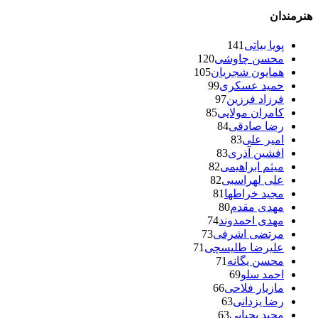
هنرمندان
پویا بیاتی
141
محسن چاوشی
120
همایون شجریان
105
حمید عسکری
99
فرزاد فرزین
97
کامران مولایی
85
رضا صادقی
84
امیر علی
83
افشین آذری
83
میثم ابراهیمی
82
علی لهراسبی
82
مجید خراطها
81
مهدی مقدم
80
مهدی احمدوند
74
مرتضی اشرفی
73
علیرضا طلیسچی
71
محسن یگانه
71
احمد سلو
69
مازیار فلاحی
66
رضا یزدانی
63
مجید یحیایی
63