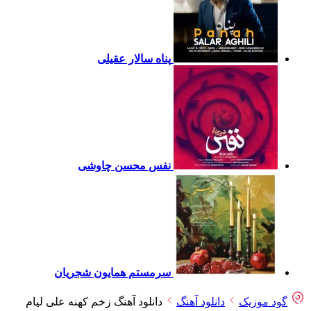
پناه
سالار عقیلی
نفس
محسن چاوشی
سرمستم
همایون شجریان
گود موزیک
دانلود آهنگ
دانلود آهنگ زخم کهنه علی لیام