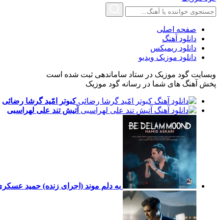
صفحه اصلی
دانلود آهنگ
دانلود ریمیکس
دانلود موزیک ویدیو
وبسایت گود موزیک در ستاد ساماندهی ثبت شده است
پخش آهنگ های شما در رسانه گود موزیک
کبوتر امّید
گرشا رضائی
آتیش تند
علی لهراسبی
به دلم موند (اجرای زنده)
حمید عسکری