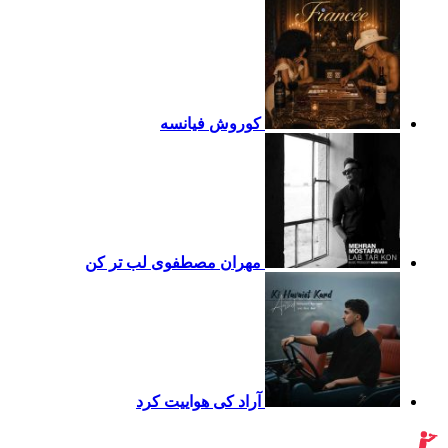
کوروش
فیانسه
مهران مصطفوی
لب تر کن
آراد
کی هواییت کرد