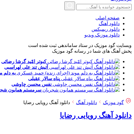
صفحه اصلی
دانلود آهنگ
دانلود ریمیکس
دانلود موزیک ویدیو
وبسایت گود موزیک در ستاد ساماندهی ثبت شده است
پخش آهنگ های شما در رسانه گود موزیک
کبوتر امّید
گرشا رضائی
آتیش تند
علی لهراسبی
به دلم م
پناه
سالار عقیلی
نفس
محسن چاوشی
سرمستم
همایون شجر
گود موزیک
دانلود آهنگ
دانلود آهنگ رویایی رضایا
دانلود آهنگ رویایی رضایا