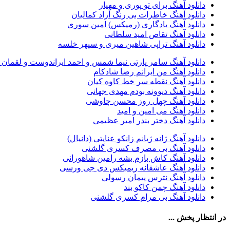
دانلود آهنگ برای تو پوری و مهیار
مهدی جهانی
39
دانلود آهنگ خاطرات بی رنگ آزاد کمالیان
احمد سعیدی
39
دانلود آهنگ یادگاری (رمیکس) امین سوری
امین فیاض
39
دانلود آهنگ تقاص امید سلطانی
حامد همایون
38
دانلود آهنگ تراپی شاهین میری و سپهر خلسه
بهنام صفوی
38
شادمهر عقیلی
37
دانلود آهنگ سامر پارتی نیما شمس و احمد ایراندوست و لقمان
پیوند
36
دانلود آهنگ من ایرانم رضا شادکام
راغب
36
دانلود آهنگ نقطه سر خط کاوه کیان
رضا شیری
36
دانلود آهنگ دیوونه بودم مهدی جهانی
علی زند وکیلی
35
دانلود آهنگ چهل روز محسن چاوشی
علی عباسی
33
دانلود آهنگ می امین و امید
علی زارعی
33
دانلود آهنگ دختر بندر امیر عظیمی
علی ارشدی
33
سینا شعبانخانی
32
دانلود آهنگ ژانه ژیانم زانکو عنایتی (دانیال)
سیامک عباسی
32
دانلود آهنگ بی مصرف کسری گلشنی
حمید هیراد
32
دانلود آهنگ کاش بازم بشه رامین شاهورانی
شهرام شکوهی
32
دانلود آهنگ عاشقانه ریمیکس دی جی ورسی
امین رستمی
31
دانلود آهنگ نترس پیمان رسولی
احمد صفایی
31
دانلود آهنگ چمن کاکو بند
یاسر محمودی
31
دانلود آهنگ بی مرام کسری گلشنی
امو بند
31
حجت درولی
31
در انتظار پخش ...
سینا سرلک
31