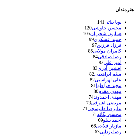
هنرمندان
پویا بیاتی
141
محسن چاوشی
120
همایون شجریان
105
حمید عسکری
99
فرزاد فرزین
97
کامران مولایی
85
رضا صادقی
84
امیر علی
83
افشین آذری
83
میثم ابراهیمی
82
علی لهراسبی
82
مجید خراطها
81
مهدی مقدم
80
مهدی احمدوند
74
مرتضی اشرفی
73
علیرضا طلیسچی
71
محسن یگانه
71
احمد سلو
69
مازیار فلاحی
66
رضا یزدانی
63