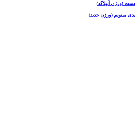
ت (ورژن آنپلاگد)
یدی میتونم (ورژن جدید)