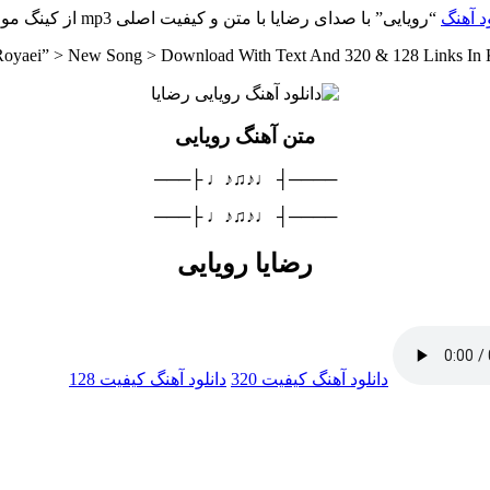
ود آهنگ
“رویایی” با صدای رضایا با متن و کیفیت اصلی mp3 از کینگ موزیک
Royaei” > New Song > Download With Text And 320 & 128 Links In
متن آهنگ رویایی
────┤ ♩♪♫♪♩ ├───
────┤ ♩♪♫♪♩ ├───
رضایا رویایی
دانلود آهنگ
کیفیت 320
دانلود آهنگ
کیفیت 128