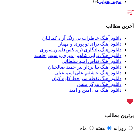
مجید یحیایی
63
سالار عقیلی
62
بنیامین بهادری
61
شهاب مظفری
58
فریدون آسرایی
57
آخرین مطالب
محسن ابراهیم زاده
56
سامان جلیلی
54
دانلود آهنگ خاطرات بی رنگ آزاد کمالیان
حجت اشرف زاده
54
دانلود آهنگ برای تو پوری و مهیار
پازل بند
54
دانلود آهنگ یادگاری (رمیکس) امین سوری
بهنام علمشاهی
54
دانلود آهنگ تراپی شاهین میری و سپهر خلسه
امید جهان
52
دانلود آهنگ تقاص امید سلطانی
علی عبدالمالکی
50
دانلود آهنگ بیا بردار ببر حمید صالحیان
احسان خواجه امیری
50
دانلود آهنگ عاشقم علی اسماعیلی
محمد علیزاده
50
دانلود آهنگ نقطه سر خط کاوه کیان
محسن یاحقی
46
دانلود آهنگ هرگز منس
علیرضا قربانی
45
دانلود آهنگ می امین و امید
ماکان بند
45
گرشا رضایی
43
یوسف زمانی
43
مرتضی پاشایی
43
برترین مطالب
عماد طالب زاده
43
محمد اصفهانی
42
مسعود صادقلو
42
روزانه
هفته
ماه
ایمان غلامی
41