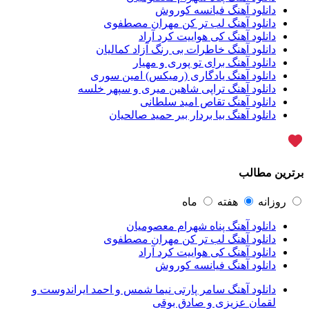
حجت اشرف زاده
54
دانلود آهنگ فیانسه کوروش
پازل بند
54
دانلود آهنگ لب تر کن مهران مصطفوی
بهنام علمشاهی
54
دانلود آهنگ کی هواییت کرد آراد
امید جهان
52
دانلود آهنگ خاطرات بی رنگ آزاد کمالیان
علی عبدالمالکی
50
دانلود آهنگ برای تو پوری و مهیار
احسان خواجه امیری
50
دانلود آهنگ یادگاری (رمیکس) امین سوری
محمد علیزاده
50
دانلود آهنگ تراپی شاهین میری و سپهر خلسه
محسن یاحقی
46
دانلود آهنگ تقاص امید سلطانی
علیرضا قربانی
45
دانلود آهنگ بیا بردار ببر حمید صالحیان
ماکان بند
45
گرشا رضایی
43
یوسف زمانی
43
مرتضی پاشایی
43
برترین مطالب
عماد طالب زاده
43
محمد اصفهانی
42
مسعود صادقلو
42
روزانه
هفته
ماه
ایمان غلامی
41
دانلود آهنگ پناه شهرام معصومیان
مهدی جهانی
39
دانلود آهنگ لب تر کن مهران مصطفوی
احمد سعیدی
39
دانلود آهنگ کی هواییت کرد آراد
امین فیاض
39
دانلود آهنگ فیانسه کوروش
حامد همایون
38
بهنام صفوی
38
دانلود آهنگ سامر پارتی نیما شمس و احمد ایراندوست و
شادمهر عقیلی
37
لقمان عزیزی و صادق بوقی
پیوند
36