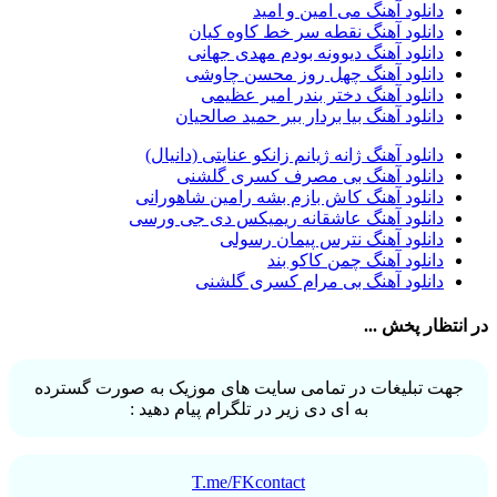
دانلود آهنگ می امین و امید
راغب
36
دانلود آهنگ نقطه سر خط کاوه کیان
رضا شیری
36
دانلود آهنگ دیوونه بودم مهدی جهانی
علی زند وکیلی
35
دانلود آهنگ چهل روز محسن چاوشی
علی عباسی
33
دانلود آهنگ دختر بندر امیر عظیمی
علی زارعی
33
دانلود آهنگ بیا بردار ببر حمید صالحیان
علی ارشدی
33
سینا شعبانخانی
32
دانلود آهنگ ژانه ژیانم زانکو عنایتی (دانیال)
سیامک عباسی
32
دانلود آهنگ بی مصرف کسری گلشنی
حمید هیراد
32
دانلود آهنگ کاش بازم بشه رامین شاهورانی
شهرام شکوهی
32
دانلود آهنگ عاشقانه ریمیکس دی جی ورسی
امین رستمی
31
دانلود آهنگ نترس پیمان رسولی
احمد صفایی
31
دانلود آهنگ چمن کاکو بند
یاسر محمودی
31
دانلود آهنگ بی مرام کسری گلشنی
امو بند
31
حجت درولی
31
در انتظار پخش ...
سینا سرلک
31
رضایا
31
مجید رضوی
29
جهت تبلیغات در تمامی سایت های موزیک به صورت گسترده
یاس
29
به ای دی زیر در تلگرام پیام دهید :
T.me/FKcontact