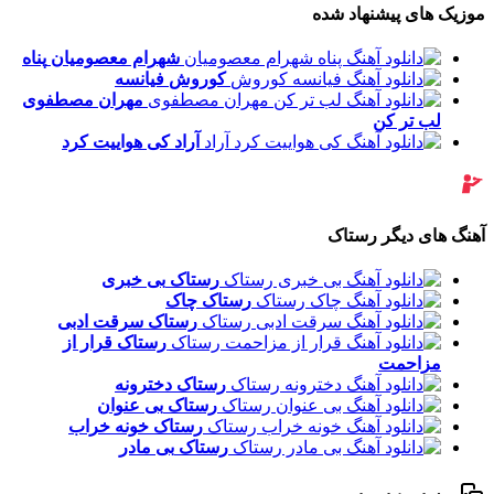
موزیک های پیشنهاد شده
شهرام معصومیان
پناه
کوروش
فیانسه
مهران مصطفوی
لب تر کن
آراد
کی هواییت کرد
آهنگ های دیگر رستاک
رستاک
بی خبری
رستاک
چاک
رستاک
سرقت ادبی
رستاک
قرار از
مزاحمت
رستاک
دخترونه
رستاک
بی عنوان
رستاک
خونه خراب
رستاک
بی مادر