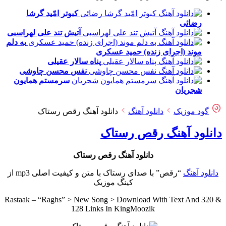
کبوتر امّید
گرشا
رضائی
آتیش تند
علی لهراسبی
به دلم
موند (اجرای زنده)
حمید عسکری
پناه
سالار عقیلی
نفس
محسن چاوشی
سرمستم
همایون
شجریان
گود موزیک
دانلود آهنگ
دانلود آهنگ رقص رستاک
دانلود آهنگ رقص رستاک
دانلود آهنگ رقص رستاک
دانلود آهنگ
“رقص” با صدای رستاک با متن و کیفیت اصلی mp3 از
کینگ موزیک
Rastaak – “Raghs” > New Song > Download With Text And 320 &
128 Links In KingMoozik