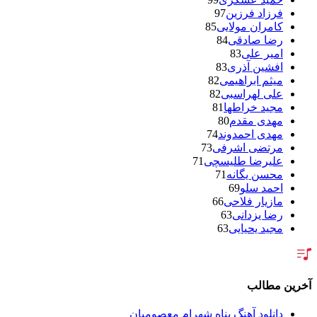
فرزاد فرزین
97
کامران مولایی
85
رضا صادقی
84
امیر علی
83
افشین آذری
83
میثم ابراهیمی
82
علی لهراسبی
82
مجید خراطها
81
مهدی مقدم
80
مهدی احمدوند
74
مرتضی اشرفی
73
علیرضا طلیسچی
71
محسن یگانه
71
احمد سلو
69
مازیار فلاحی
66
رضا یزدانی
63
مجید یحیایی
63
سالار عقیلی
62
بنیامین بهادری
61
شهاب مظفری
58
فریدون آسرایی
57
آخرین مطالب
محسن ابراهیم زاده
56
سامان جلیلی
54
دانلود آهنگ پناه شهرام معصومیان