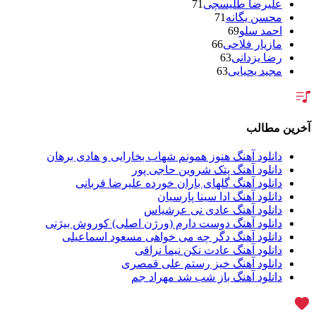
علیرضا طلیسچی
71
محسن یگانه
71
احمد سلو
69
مازیار فلاحی
66
رضا یزدانی
63
مجید یحیایی
63
سالار عقیلی
62
بنیامین بهادری
61
شهاب مظفری
58
فریدون آسرایی
57
آخرین مطالب
محسن ابراهیم زاده
56
سامان جلیلی
54
دانلود آهنگ هنوز همونم شهاب بخارایی و هادی برهان
حجت اشرف زاده
54
دانلود آهنگ پتک شروین حاجی پور
پازل بند
54
دانلود آهنگ گلهای باران خورده علیرضا قربانی
بهنام علمشاهی
54
دانلود آهنگ ادا سینا پارسیان
امید جهان
52
دانلود آهنگ عادی نی عرشیاس
علی عبدالمالکی
50
دانلود آهنگ دوست دارم (ورژن اصلی) کوروش بیژنی
احسان خواجه امیری
50
دانلود آهنگ دگر چه می خواهی مسعود اسماعیلی
محمد علیزاده
50
دانلود آهنگ عادت نکن نیما نراقی
علیرضا قربانی
46
دانلود آهنگ خیز رستم علی قمصری
محسن یاحقی
46
دانلود آهنگ باز شب شد مهراد جم
ماکان بند
45
یوسف زمانی
44
گرشا رضایی
43