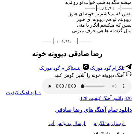
میشه مگه یه شب خواب تو رو ندید
───┤ ♩♬♫♪♭ ├───
نفس که میکشم تو خونه ای هنوز
دیوونتم تو هم دیوونه ای هنوز
نفس که میکشم انگار با منی
مثل گذشته ها هی حرف میزنی
────┤ ♩♪♫♪♩ ├───
رضا صادقی دیوونه خونه
تلگرام گود موزیک
اینستاگرام گود موزیک
آهنگ دیوونه خونه را آنلاین گوش کنید
دانلود آهنگ
کیفیت
320
دانلود آهنگ
کیفیت 128
دانلود تمام آهنگ های رضا صادقی
ارسال به تلگرام
ارسال به واتس آپ
۹ مرداد ۱۴۰۳