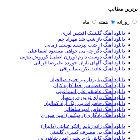
مرتضی پاشایی
43
برترین مطالب
عماد طالب زاده
43
محمد اصفهانی
42
مسعود صادقلو
42
روزانه
هفته
ماه
ایمان غلامی
41
دانلود آهنگ گلینلیک افشین آذری
مهدی جهانی
39
دانلود آهنگ باز شب شد مهراد جم
احمد سعیدی
39
دانلود آهنگ از شب بپرسید یوسف زمانی
امین فیاض
39
دانلود آهنگ دگر چه می خواهی مسعود اسماعیلی
حامد همایون
38
دانلود آهنگ دوست دارم (ورژن اصلی) کوروش بیژنی
بهنام صفوی
38
دانلود آهنگ گلهای باران خورده علیرضا قربانی
شادمهر عقیلی
37
دانلود آهنگ عادت نکن نیما نراقی
پیوند
36
راغب
36
دانلود آهنگ بیا بردار ببر حمید صالحیان
رضا شیری
36
دانلود آهنگ نقطه سر خط کاوه کیان
علی زند وکیلی
35
دانلود آهنگ عاشقم علی اسماعیلی
علی عباسی
33
دانلود آهنگ برای تو پوری و مهیار
علی زارعی
33
دانلود آهنگ خاطرات بی رنگ آزاد کمالیان
علی ارشدی
33
دانلود آهنگ تقاص امید سلطانی
سینا شعبانخانی
32
دانلود آهنگ یادگاری (رمیکس) امین سوری
سیامک عباسی
32
حمید هیراد
32
دانلود آهنگ ژانه ژیانم زانکو عنایتی (دانیال)
شهرام شکوهی
32
دانلود آهنگ بی مصرف کسری گلشنی
امین رستمی
31
دانلود آهنگ کاش بازم بشه رامین شاهورانی