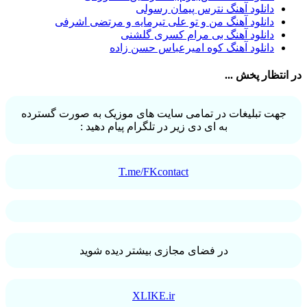
احمد صفایی
31
دانلود آهنگ نترس پیمان رسولی
یاسر محمودی
31
دانلود آهنگ من و تو علی تیرمایه و مرتضی اشرفی
امو بند
31
دانلود آهنگ بی مرام کسری گلشنی
حجت درولی
31
دانلود آهنگ کوه امیرعباس حسن زاده
سینا سرلک
31
رضایا
31
در انتظار پخش ...
مجید رضوی
29
یاس
29
جهت تبلیغات در تمامی سایت های موزیک به صورت گسترده
به ای دی زیر در تلگرام پیام دهید :
T.me/FKcontact
در فضای مجازی بیشتر دیده شوید
XLIKE.ir