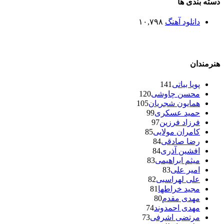
دسته بندی ها
دانلود آهنگ
۱۰,۷۹۸
هنرمندان
پویا بیاتی
141
محسن چاوشی
120
همایون شجریان
105
حمید عسکری
99
فرزاد فرزین
97
کامران مولایی
85
رضا صادقی
84
افشین آذری
84
میثم ابراهیمی
83
امیر علی
83
علی لهراسبی
82
مجید خراطها
81
مهدی مقدم
80
مهدی احمدوند
74
مرتضی اشرفی
73