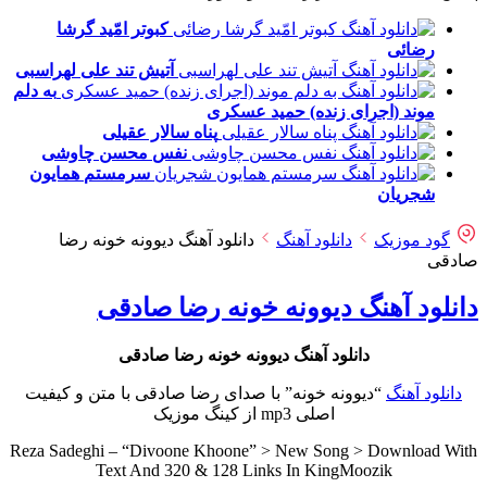
کبوتر امّید
گرشا
رضائی
آتیش تند
علی لهراسبی
به دلم
موند (اجرای زنده)
حمید عسکری
پناه
سالار عقیلی
نفس
محسن چاوشی
سرمستم
همایون
شجریان
گود موزیک
دانلود آهنگ
دانلود آهنگ دیوونه خونه رضا
صادقی
دانلود آهنگ دیوونه خونه رضا صادقی
دانلود آهنگ دیوونه خونه رضا صادقی
دانلود آهنگ
“دیوونه خونه” با صدای رضا صادقی با متن و کیفیت
اصلی mp3 از کینگ موزیک
Reza Sadeghi – “Divoone Khoone” > New Song > Download With
Text And 320 & 128 Links In KingMoozik