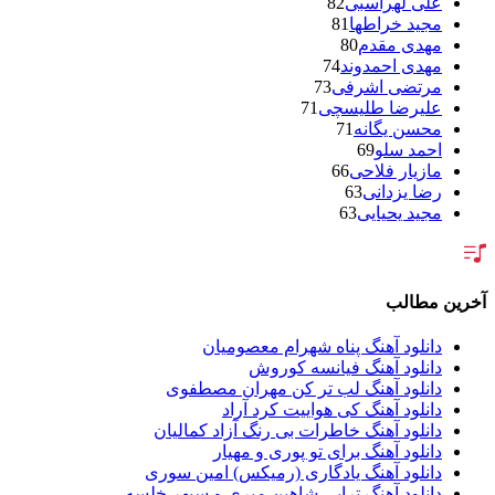
علی لهراسبی
82
مجید خراطها
81
مهدی مقدم
80
مهدی احمدوند
74
مرتضی اشرفی
73
علیرضا طلیسچی
71
محسن یگانه
71
احمد سلو
69
مازیار فلاحی
66
رضا یزدانی
63
مجید یحیایی
63
سالار عقیلی
62
بنیامین بهادری
61
شهاب مظفری
58
فریدون آسرایی
57
آخرین مطالب
محسن ابراهیم زاده
56
سامان جلیلی
54
دانلود آهنگ پناه شهرام معصومیان
حجت اشرف زاده
54
دانلود آهنگ فیانسه کوروش
پازل بند
54
دانلود آهنگ لب تر کن مهران مصطفوی
بهنام علمشاهی
54
دانلود آهنگ کی هواییت کرد آراد
امید جهان
52
دانلود آهنگ خاطرات بی رنگ آزاد کمالیان
علی عبدالمالکی
50
دانلود آهنگ برای تو پوری و مهیار
احسان خواجه امیری
50
دانلود آهنگ یادگاری (رمیکس) امین سوری
محمد علیزاده
50
دانلود آهنگ تراپی شاهین میری و سپهر خلسه