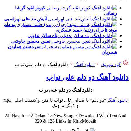
کبوتر امّید
گرشا
رضائی
آتیش تند
علی لهراسبی
به دلم
موند (اجرای زنده)
حمید عسکری
پناه
سالار عقیلی
نفس
محسن چاوشی
سرمستم
همایون
شجریان
گود موزیک
دانلود آهنگ
دانلود آهنگ دو دلم علی نواب
دانلود آهنگ دو دلم علی نواب
دانلود آهنگ دو دلم علی نواب
دانلود آهنگ
“دو دلم” با صدای علی نواب با متن و کیفیت اصلی mp3
از کینگ موزیک
Ali Navab – “2 Delam” > New Song > Download With Text And
320 & 128 Links In KingMoozik