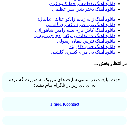
دانلود آهنگ نقطه سر خط کاوه کیان
سیامک عباسی
32
دانلود آهنگ دختر بندر امیر عظیمی
حمید هیراد
32
شهرام شکوهی
32
دانلود آهنگ ژانه ژیانم زانکو عنایتی (دانیال)
امین رستمی
31
دانلود آهنگ بی مصرف کسری گلشنی
احمد صفایی
31
دانلود آهنگ کاش بازم بشه رامین شاهورانی
یاسر محمودی
31
دانلود آهنگ عاشقانه ریمیکس دی جی ورسی
امو بند
31
دانلود آهنگ نترس پیمان رسولی
حجت درولی
31
دانلود آهنگ چمن کاکو بند
سینا سرلک
31
دانلود آهنگ بی مرام کسری گلشنی
رضایا
31
مجید رضوی
29
در انتظار پخش ...
یاس
29
جهت تبلیغات در تمامی سایت های موزیک به صورت گسترده
به ای دی زیر در تلگرام پیام دهید :
T.me/FKcontact