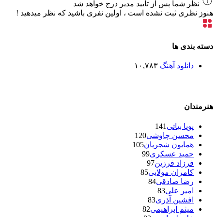
نظر شما پس از تایید مدیر درج خواهد شد
هنوز نظری ثبت نشده است ، اولین نفری باشید که نظر میدهید !
دسته بندی ها
دانلود آهنگ
۱۰,۷۸۳
هنرمندان
پویا بیاتی
141
محسن چاوشی
120
همایون شجریان
105
حمید عسکری
99
فرزاد فرزین
97
کامران مولایی
85
رضا صادقی
84
امیر علی
83
افشین آذری
83
میثم ابراهیمی
82