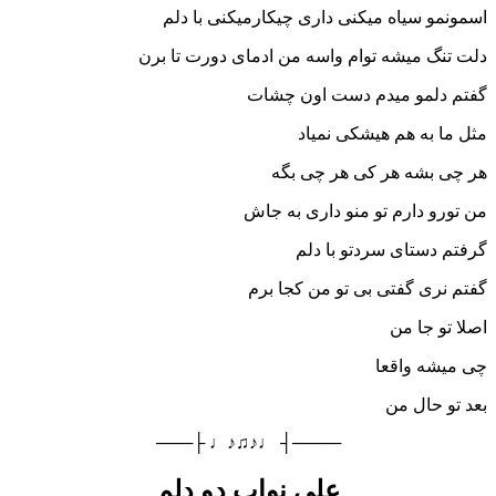
اسمونمو سیاه میکنی داری چیکارمیکنی با دلم
دلت تنگ میشه توام واسه من ادمای دورت تا برن
گفتم دلمو میدم دست اون چشات
مثل ما به هم هیشکی نمیاد
هر چی بشه هر کی هر چی بگه
من تورو دارم تو منو داری به جاش
گرفتم دستای سردتو با دلم
گفتم نری گفتی بی تو من کجا برم
اصلا تو جا من
چی میشه واقعا
بعد تو حال من
────┤ ♩♪♫♪♩ ├───
علی نواب دو دلم