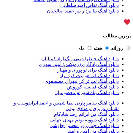
محسن یاحقی
46
دانلود آهنگ تقاص امید سلطانی
علیرضا قربانی
45
دانلود آهنگ بیا بردار ببر حمید صالحیان
ماکان بند
45
گرشا رضایی
43
یوسف زمانی
43
مرتضی پاشایی
43
برترین مطالب
عماد طالب زاده
43
محمد اصفهانی
42
مسعود صادقلو
42
روزانه
هفته
ماه
ایمان غلامی
41
دانلود آهنگ خاطرات بی رنگ آزاد کمالیان
مهدی جهانی
39
دانلود آهنگ یادگاری (رمیکس) امین سوری
احمد سعیدی
39
دانلود آهنگ برای تو پوری و مهیار
امین فیاض
39
دانلود آهنگ کی هواییت کرد آراد
حامد همایون
38
دانلود آهنگ لب تر کن مهران مصطفوی
بهنام صفوی
38
دانلود آهنگ فیانسه کوروش
شادمهر عقیلی
37
دانلود آهنگ پناه شهرام معصومیان
پیوند
36
راغب
36
دانلود آهنگ سامر پارتی نیما شمس و احمد ایراندوست و
رضا شیری
36
لقمان عزیزی و صادق بوقی
علی زند وکیلی
35
دانلود آهنگ من ایرانم رضا شادکام
علی عباسی
33
دانلود آهنگ دیوونه بودم مهدی جهانی
علی زارعی
33
دانلود آهنگ چهل روز محسن چاوشی
علی ارشدی
33
دانلود آهنگ می امین و امید
سینا شعبانخانی
32