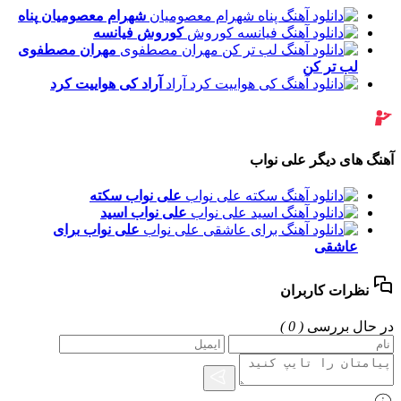
شهرام معصومیان
پناه
کوروش
فیانسه
مهران مصطفوی
لب تر کن
آراد
کی هواییت کرد
آهنگ های دیگر علی نواب
علی نواب
سکته
علی نواب
اسید
علی نواب
برای
عاشقی
نظرات کاربران
در حال بررسی
( 0 )