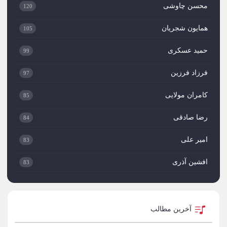
محسن چاوشی
120
همایون شجریان
105
حمید عسکری
99
فرزاد فرزین
97
کامران مولایی
85
رضا صادقی
84
امیر علی
83
افشین آذری
83
میثم ابراهیمی
82
علی لهراسبی
82
آخرین مطالب