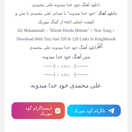
دانلود آهنگ خود خدا میدونه علی محمدی
دانلود آهنگ
“خود خدا میدونه” با صدای علی محمدی با متن و
کیفیت اصلی mp3 از کینگ موزیک
Ali Mohammadi – “Khode Khoda Midone” > New Song >
Download With Text And 320 & 128 Links In KingMoozik
متن آهنگ خود خدا میدونه
────┤ ♩♪♫♪♩ ├───
────┤ ♩♪♫♪♩ ├───
علی محمدی خود خدا میدونه
اینستاگرام گود
تلگرام گود موزیک
موزیک