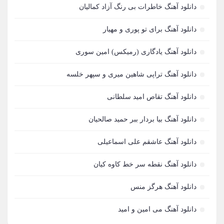
مجید خراطها
81
دانلود آهنگ خاطرات بی رنگ آزاد کمالیان
مهدی مقدم
80
دانلود آهنگ برای تو پوری و مهیار
مهدی احمدوند
74
دانلود آهنگ یادگاری (رمیکس) امین سوری
مرتضی اشرفی
73
دانلود آهنگ تراپی شاهین میری و سپهر خلسه
علیرضا طلیسچی
71
دانلود آهنگ تقاص امید سلطانی
محسن یگانه
71
دانلود آهنگ بیا بردار ببر حمید صالحیان
احمد سلو
69
دانلود آهنگ عاشقم علی اسماعیلی
مازیار فلاحی
66
دانلود آهنگ نقطه سر خط کاوه کیان
رضا یزدانی
63
دانلود آهنگ هرگز منس
مجید یحیایی
63
دانلود آهنگ می امین و امید
سالار عقیلی
62