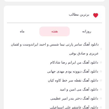
بنیامین بهادری
61
برترین مطالب
شهاب مظفری
58
فریدون آسرایی
روزانه
هفته
ماه
57
محسن ابراهیم زاده
56
دانلود آهنگ سامر پارتی نیما شمس و احمد ایراندوست و لقمان
سامان جلیلی
54
عزیزی و صادق بوقی
دانلود آهنگ من ایرانم رضا شادکام
حجت اشرف زاده
54
دانلود آهنگ دیوونه بودم مهدی جهانی
پازل بند
54
دانلود آهنگ نقطه سر خط کاوه کیان
بهنام علمشاهی
54
دانلود آهنگ می امین و امید
امید جهان
52
دانلود آهنگ دختر بندر امیر عظیمی
علی عبدالمالکی
50
دانلود آهنگ عاشقم علی اسماعیلی