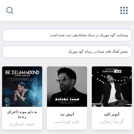
وبسایت گود موزیک در ستاد ساماندهی ثبت شده است
پخش آهنگ های شما در رسانه گود موزیک
به دلم موند (اجرای
کبوتر امّید
آتیش تند
زنده)
گرشا رضائی
علی لهراسبی
حمید عسکری