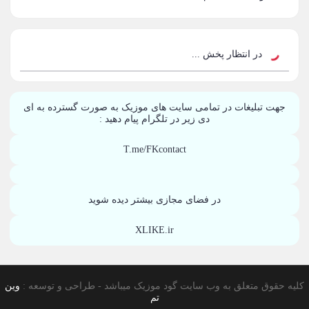
احسان خواجه امیری
50
محمد علیزاده
50
در انتظار پخش ...
محسن یاحقی
46
جهت تبلیغات در تمامی سایت های موزیک به صورت گسترده به ای
علیرضا قربانی
45
دی زیر در تلگرام پیام دهید :
ماکان بند
45
T.me/FKcontact
گرشا رضایی
43
در فضای مجازی بیشتر دیده شوید
یوسف زمانی
43
XLIKE.ir
مرتضی پاشایی
43
عماد طالب زاده
43
کلیه حقوق متعلق به وب سایت گود موزیک میباشد - طراحی و توسعه :
وین
محمد اصفهانی
42
تم