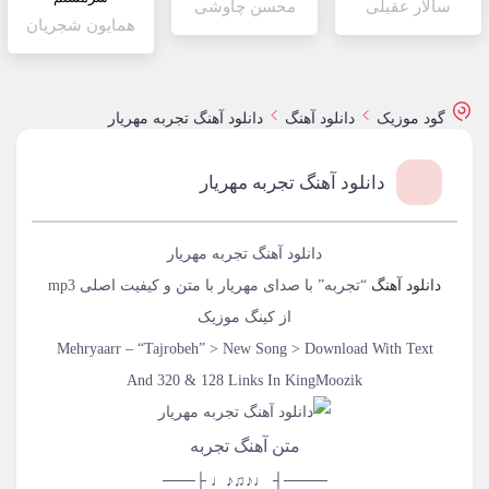
سالار عقیلی
محسن چاوشی
همایون شجریان
گود موزیک
دانلود آهنگ
دانلود آهنگ تجربه مهریار
دانلود آهنگ تجربه مهریار
دانلود آهنگ تجربه مهریار
دانلود آهنگ
“تجربه” با صدای مهریار با متن و کیفیت اصلی mp3
از کینگ موزیک
Mehryaarr – “Tajrobeh” > New Song > Download With Text
And 320 & 128 Links In KingMoozik
متن آهنگ تجربه
────┤ ♩♪♫♪♩ ├───