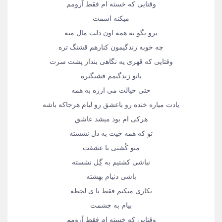
وقتایی که خسته ام فقط آرومم
میکنه اسمت
برو بگو به همه اون دلت مال منه
چه خوبه زندگیمون کنارهم قشنگ تره
وقتایی که قهری یه نگاهی بنداز پشت سرت
باتو زندگیمم قشنگتره
حتی خیالت می ارزه به همه
یادت میاره خنده رو باعشق رو لبام هرجاکه باشه
هرکی ام بود میشد عاشق
تو که همه چیت به دل نشسته
منو کُشتی با عشقت
نباشی کشتیم به گِل نشسته
باشی دنیام بهشته
یکاری میکنم فقط تا ی لحظه
بیام به چشمت
وقتایی که خسته ام فقط آرومم