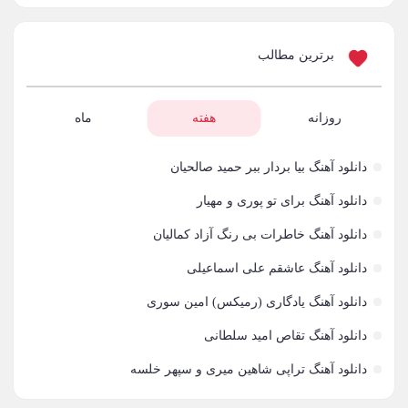
بنیامین بهادری
61
برترین مطالب
شهاب مظفری
58
فریدون آسرایی
روزانه
هفته
ماه
57
محسن ابراهیم زاده
56
دانلود آهنگ بیا بردار ببر حمید صالحیان
سامان جلیلی
54
دانلود آهنگ برای تو پوری و مهیار
دانلود آهنگ خاطرات بی رنگ آزاد کمالیان
حجت اشرف زاده
54
دانلود آهنگ عاشقم علی اسماعیلی
پازل بند
54
دانلود آهنگ یادگاری (رمیکس) امین سوری
بهنام علمشاهی
54
دانلود آهنگ تقاص امید سلطانی
امید جهان
52
دانلود آهنگ تراپی شاهین میری و سپهر خلسه
علی عبدالمالکی
50