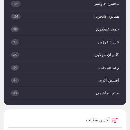
محسن چاوشی
120
همایون شجریان
105
حمید عسکری
99
فرزاد فرزین
97
کامران مولایی
85
رضا صادقی
84
افشین آذری
84
میثم ابراهیمی
83
امیر علی
83
علی لهراسبی
82
آخرین مطالب