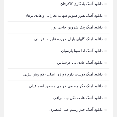
مجید خراطها
81
دانلود آهنگ یادگاری کاکرفان
مهدی مقدم
80
دانلود آهنگ هنوز همونم شهاب بخارایی و هادی برهان
مهدی احمدوند
74
دانلود آهنگ پتک شروین حاجی پور
مرتضی اشرفی
73
دانلود آهنگ گلهای باران خورده علیرضا قربانی
علیرضا طلیسچی
71
دانلود آهنگ ادا سینا پارسیان
محسن یگانه
71
دانلود آهنگ عادی نی عرشیاس
احمد سلو
69
دانلود آهنگ دوست دارم (ورژن اصلی) کوروش بیژنی
مازیار فلاحی
66
دانلود آهنگ دگر چه می خواهی مسعود اسماعیلی
رضا یزدانی
63
دانلود آهنگ عادت نکن نیما نراقی
مجید یحیایی
63
دانلود آهنگ خیز رستم علی قمصری
سالار عقیلی
62