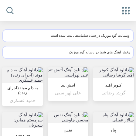
وبسایت گود موزیک در ستاد ساماندهی ثبت شده است
پخش آهنگ های شما در رسانه گود موزیک
کبوتر امّید
آتیش تند
به دلم موند (اجرای
گرشا رضائی
علی لهراسبی
زنده)
حمید عسکری
پناه
نفس
سرمستم