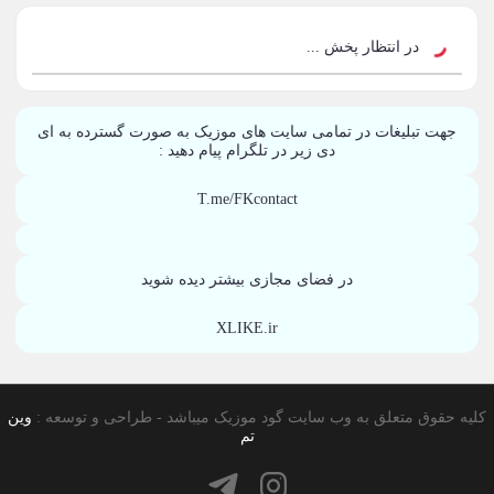
احسان خواجه امیری
50
در انتظار پخش ...
محمد علیزاده
50
جهت تبلیغات در تمامی سایت های موزیک به صورت گسترده به ای
علیرضا قربانی
46
دی زیر در تلگرام پیام دهید :
محسن یاحقی
46
T.me/FKcontact
ماکان بند
45
یوسف زمانی
در فضای مجازی بیشتر دیده شوید
44
گرشا رضایی
XLIKE.ir
43
مرتضی پاشایی
43
کلیه حقوق متعلق به وب سایت گود موزیک میباشد - طراحی و توسعه :
وین
عماد طالب زاده
43
تم
محمد اصفهانی
42