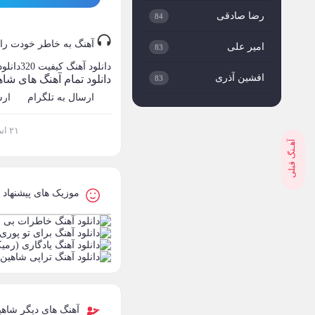
رضا صادقی
84
آهنگ به خاطر خودت را آ
امیر علی
83
دانلود آهنگ
کیفیت 320
دانلو
افشین آذری
دانلود تمام آهنگ های شا
83
ارسال به تلگرام
ارس
میثم ابراهیمی
82
۲۱ اسفند ۱۴۰۳
علی لهراسبی
82
آهـنگ قبلی
مجید خراطها
81
موزیک های پیشنهاد
مهدی مقدم
80
مهدی احمدوند
74
مرتضی اشرفی
73
علیرضا طلیسچی
71
آهنگ های دیگر شاهی