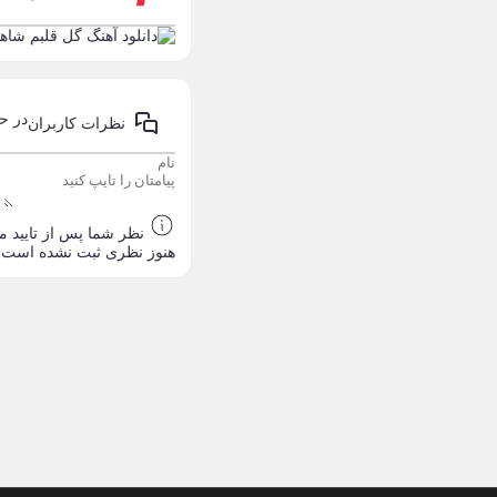
محسن یگانه
71
احمد سلو
69
مازیار فلاحی
66
در ح
نظرات کاربران
رضا یزدانی
63
مجید یحیایی
63
نظر شما پس از تایید م
هنوز نظری ثبت نشده است ، 
سالار عقیلی
62
بنیامین بهادری
61
شهاب مظفری
58
فریدون آسرایی
57
محسن ابراهیم زاده
56