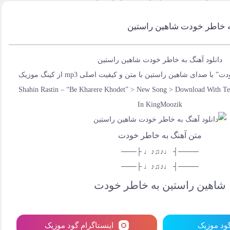
به خاطر خودت شاهین راستین
دانلود آهنگ به خاطر خودت شاهین راستین
با صدای شاهین راستین با متن و کیفیت اصلی mp3 از کینگ موزیک
Shahin Rastin – “Be Kharere Khodet” > New Song > Download With Te
In KingMoozik
متن آهنگ به خاطر خودت
────┤ ♩♪♫♪♩ ├───
────┤ ♩♪♫♪♩ ├───
شاهین راستین به خاطر خودت
گود موزیک
اینستاگرام گود موزیک