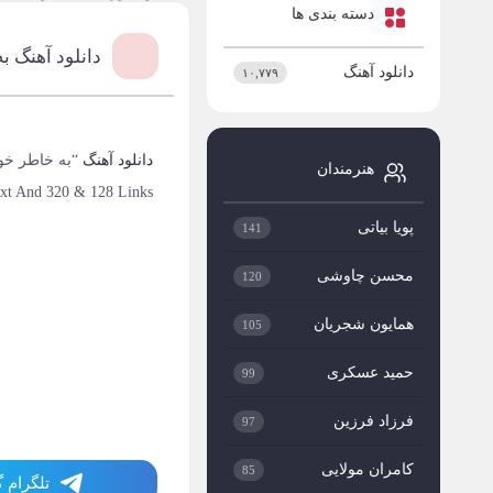
دسته بندی ها
دانلود آهنگ 
دانلود آهنگ
۱۰,۷۷۹
دانلود آهنگ
“به خاطر خودت” 
هنرمندان
xt And 320 & 128 Links
پویا بیاتی
141
محسن چاوشی
120
همایون شجریان
105
حمید عسکری
99
فرزاد فرزین
97
کامران مولایی
85
تلگرام 