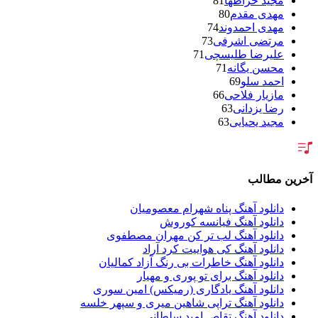
مجید خراطها
81
مهدی مقدم
80
مهدی احمدوند
74
مرتضی اشرفی
73
علیرضا طلیسچی
71
محسن یگانه
71
احمد سلو
69
مازیار فلاحی
66
رضا یزدانی
63
مجید یحیایی
63
سالار عقیلی
62
بنیامین بهادری
61
شهاب مظفری
58
فریدون آسرایی
57
آخرین مطالب
محسن ابراهیم زاده
56
سامان جلیلی
54
دانلود آهنگ پناه شهرام معصومیان
حجت اشرف زاده
54
دانلود آهنگ فیانسه کوروش
پازل بند
54
دانلود آهنگ لب تر کن مهران مصطفوی
بهنام علمشاهی
54
دانلود آهنگ کی هواییت کرد آراد
امید جهان
52
دانلود آهنگ خاطرات بی رنگ آزاد کمالیان
علی عبدالمالکی
50
دانلود آهنگ برای تو پوری و مهیار
احسان خواجه امیری
50
دانلود آهنگ یادگاری (رمیکس) امین سوری
محمد علیزاده
50
دانلود آهنگ تراپی شاهین میری و سپهر خلسه
محسن یاحقی
46
دانلود آهنگ تقاص امید سلطانی