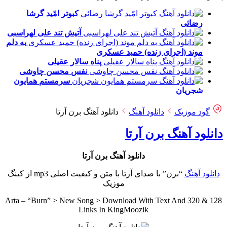
کبوتر امّید
گرشا
رضائی
آتیش تند
علی لهراسبی
به دلم
موند (اجرای زنده)
حمید عسکری
پناه
سالار عقیلی
نفس
محسن چاوشی
سرمستم
همایون
شجریان
گود موزیک
دانلود آهنگ
دانلود آهنگ برن آرتا
دانلود آهنگ برن آرتا
دانلود آهنگ برن آرتا
دانلود آهنگ
“برن” با صدای آرتا با متن و کیفیت اصلی mp3 از کینگ
موزیک
Arta – “Burn” > New Song > Download With Text And 320 & 128
Links In KingMoozik