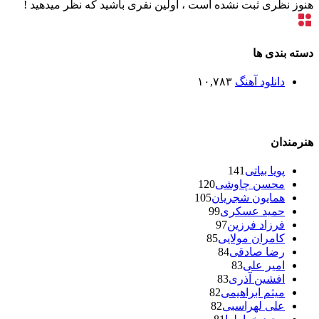
هنوز نظری ثبت نشده است ، اولین نفری باشید که نظر میدهید !
دسته بندی ها
دانلود آهنگ
۱۰,۷۸۳
هنرمندان
پویا بیاتی
141
محسن چاوشی
120
همایون شجریان
105
حمید عسکری
99
فرزاد فرزین
97
کامران مولایی
85
رضا صادقی
84
امیر علی
83
افشین آذری
83
میثم ابراهیمی
82
علی لهراسبی
82