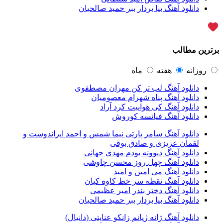
علیرضا قربانی
45
دانلود آهنگ بیا بردار ببر حمید صالحیان
ماکان بند
45
گرشا رضایی
43
یوسف زمانی
43
مرتضی پاشایی
43
برترین مطالب
عماد طالب زاده
43
محمد اصفهانی
42
مسعود صادقلو
42
روزانه
هفته
ماه
ایمان غلامی
41
دانلود آهنگ لب تر کن مهران مصطفوی
مهدی جهانی
39
دانلود آهنگ پناه شهرام معصومیان
احمد سعیدی
39
دانلود آهنگ کی هواییت کرد آراد
امین فیاض
39
دانلود آهنگ فیانسه کوروش
حامد همایون
38
بهنام صفوی
38
دانلود آهنگ سامر پارتی نیما شمس و احمد ایراندوست و
شادمهر عقیلی
37
لقمان عزیزی و صادق بوقی
پیوند
36
دانلود آهنگ دیوونه بودم مهدی جهانی
راغب
36
دانلود آهنگ چهل روز محسن چاوشی
رضا شیری
36
دانلود آهنگ می امین و امید
علی زند وکیلی
35
دانلود آهنگ نقطه سر خط کاوه کیان
علی عباسی
33
دانلود آهنگ دختر بندر امیر عظیمی
علی زارعی
33
دانلود آهنگ بیا بردار ببر حمید صالحیان
علی ارشدی
33
سینا شعبانخانی
32
دانلود آهنگ ژانه ژیانم زانکو عنایتی (دانیال)
سیامک عباسی
32