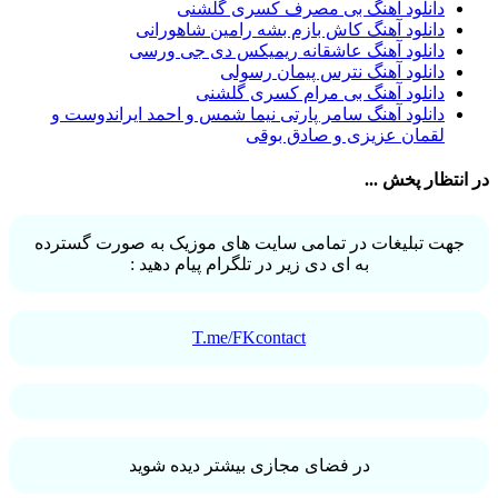
دانلود آهنگ بی مصرف کسری گلشنی
حمید هیراد
32
دانلود آهنگ کاش بازم بشه رامین شاهورانی
شهرام شکوهی
32
دانلود آهنگ عاشقانه ریمیکس دی جی ورسی
امین رستمی
31
دانلود آهنگ نترس پیمان رسولی
احمد صفایی
31
دانلود آهنگ بی مرام کسری گلشنی
یاسر محمودی
31
دانلود آهنگ سامر پارتی نیما شمس و احمد ایراندوست و
امو بند
31
لقمان عزیزی و صادق بوقی
حجت درولی
31
سینا سرلک
31
در انتظار پخش ...
رضایا
31
مجید رضوی
29
یاس
29
جهت تبلیغات در تمامی سایت های موزیک به صورت گسترده
به ای دی زیر در تلگرام پیام دهید :
T.me/FKcontact
در فضای مجازی بیشتر دیده شوید