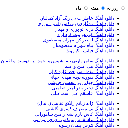
محمد اصفهانی
42
مسعود صادقلو
42
روزانه
هفته
ماه
ایمان غلامی
41
دانلود آهنگ خاطرات بی رنگ آزاد کمالیان
مهدی جهانی
39
دانلود آهنگ یادگاری (رمیکس) امین سوری
احمد سعیدی
39
دانلود آهنگ برای تو پوری و مهیار
امین فیاض
39
دانلود آهنگ کی هواییت کرد آراد
حامد همایون
38
دانلود آهنگ لب تر کن مهران مصطفوی
بهنام صفوی
38
دانلود آهنگ پناه شهرام معصومیان
شادمهر عقیلی
37
دانلود آهنگ فیانسه کوروش
پیوند
36
راغب
36
دانلود آهنگ سامر پارتی نیما شمس و احمد ایراندوست و لقمان
رضا شیری
36
دانلود آهنگ می امین و امید
علی زند وکیلی
35
دانلود آهنگ نقطه سر خط کاوه کیان
علی عباسی
33
دانلود آهنگ دیوونه بودم مهدی جهانی
علی زارعی
33
دانلود آهنگ چهل روز محسن چاوشی
علی ارشدی
33
دانلود آهنگ دختر بندر امیر عظیمی
سینا شعبانخانی
32
دانلود آهنگ عاشقم علی اسماعیلی
سیامک عباسی
32
حمید هیراد
32
دانلود آهنگ ژانه ژیانم زانکو عنایتی (دانیال)
شهرام شکوهی
32
دانلود آهنگ بی مصرف کسری گلشنی
امین رستمی
31
دانلود آهنگ کاش بازم بشه رامین شاهورانی
احمد صفایی
31
دانلود آهنگ عاشقانه ریمیکس دی جی ورسی
یاسر محمودی
31
دانلود آهنگ نترس پیمان رسولی
امو بند
31