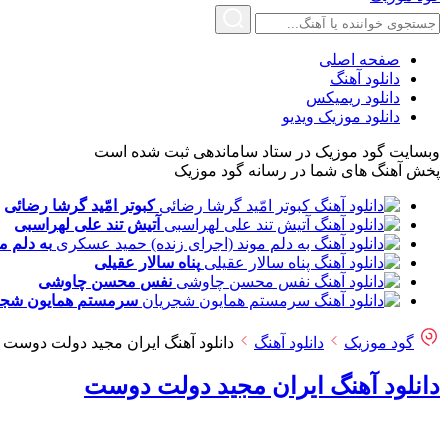
صفحه اصلی
دانلود آهنگ
دانلود ریمیکس
دانلود موزیک ویدیو
وبسایت گود موزیک در ستاد ساماندهی ثبت شده است
پخش آهنگ های شما در رسانه گود موزیک
کبوتر امّید
گرشا رضائی
آتیش تند
علی لهراسبی
به دلم م
پناه
سالار عقیلی
نفس
محسن چاوشی
سرمستم
همایون شجر
گود موزیک
دانلود آهنگ
دانلود آهنگ ایران مجید دولت دوست
دانلود آهنگ ایران مجید دولت دوست