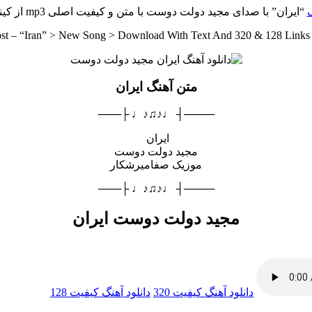
گ
“ایران” با صدای مجید دولت دوست با متن و کیفیت اصلی mp3 از کینگ موزیک
ost – “Iran” > New Song > Download With Text And 320 & 128 Links
متن آهنگ ایران
────┤ ♩♪♫♪♩ ├───
ایران
مجید دولت دوست
موزیک صفامیرشکار
────┤ ♩♪♫♪♩ ├───
مجید دولت دوست ایران
دانلود آهنگ
کیفیت 320
دانلود آهنگ
کیفیت 128