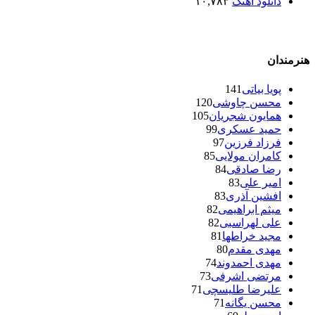
دانلود آهنگ
۱۰,۷۸۳
هنرمندان
پویا بیاتی
141
محسن چاوشی
120
همایون شجریان
105
حمید عسکری
99
فرزاد فرزین
97
کامران مولایی
85
رضا صادقی
84
امیر علی
83
افشین آذری
83
میثم ابراهیمی
82
علی لهراسبی
82
مجید خراطها
81
مهدی مقدم
80
مهدی احمدوند
74
مرتضی اشرفی
73
علیرضا طلیسچی
71
محسن یگانه
71