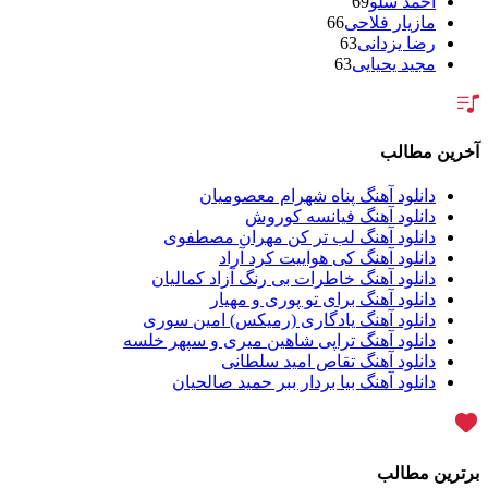
احمد سلو
69
مازیار فلاحی
66
رضا یزدانی
63
مجید یحیایی
63
سالار عقیلی
62
بنیامین بهادری
61
شهاب مظفری
58
فریدون آسرایی
57
آخرین مطالب
محسن ابراهیم زاده
56
سامان جلیلی
54
دانلود آهنگ پناه شهرام معصومیان
حجت اشرف زاده
54
دانلود آهنگ فیانسه کوروش
پازل بند
54
دانلود آهنگ لب تر کن مهران مصطفوی
بهنام علمشاهی
54
دانلود آهنگ کی هواییت کرد آراد
امید جهان
52
دانلود آهنگ خاطرات بی رنگ آزاد کمالیان
علی عبدالمالکی
50
دانلود آهنگ برای تو پوری و مهیار
احسان خواجه امیری
50
دانلود آهنگ یادگاری (رمیکس) امین سوری
محمد علیزاده
50
دانلود آهنگ تراپی شاهین میری و سپهر خلسه
محسن یاحقی
46
دانلود آهنگ تقاص امید سلطانی
علیرضا قربانی
45
دانلود آهنگ بیا بردار ببر حمید صالحیان
ماکان بند
45
گرشا رضایی
43
یوسف زمانی
43
مرتضی پاشایی
43
برترین مطالب
عماد طالب زاده
43